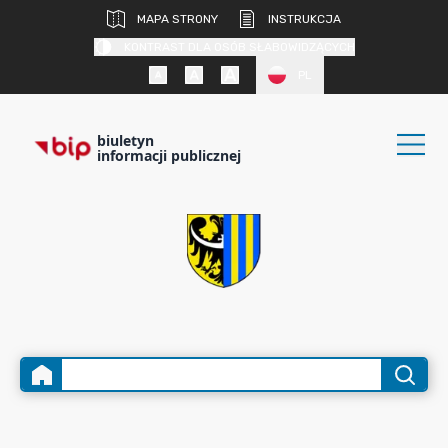
MAPA STRONY
INSTRUKCJA
KONTRAST DLA OSÓB SŁABOWIDZĄCYCH
PL
biuletyn
informacji publicznej