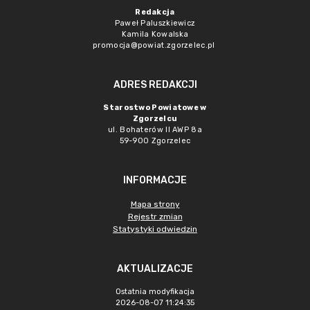
Redakcja
Paweł Paluszkiewicz
Kamila Kowalska
promocja@powiat.zgorzelec.pl
ADRES REDAKCJI
Starostwo Powiatowe w
Zgorzelcu
ul. Bohaterów II AWP 8a
59-900 Zgorzelec
INFORMACJE
Mapa strony
Rejestr zmian
Statystyki odwiedzin
AKTUALIZACJE
Ostatnia modyfikacja
2026-08-07 11:24:35