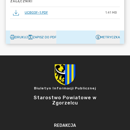
ZAŁĄCZNIKI
UCB03F~1.PDF
1.41 MB
DRUKUJ
ZAPISZ DO PDF
METRYCZKA
Biuletyn Informacji Publicznej
Starostwo Powiatowe w
Zgorzelcu
REDAKCJA