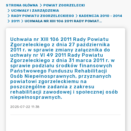
STRONA GŁÓWNA
POWIAT ZGORZELECKI
UCHWAŁY I ZARZĄDZENIA
RADY POWIATU ZGORZELECKIEGO
KADENCJA 2010 - 2014
UCHWAŁA NR XIII 106 2011 RADY POWIATU ZGORZELECKIEGO Z DNIA 27 PAŹDZIERNIKA 2011 R. W SPRAWIE ZMIANY ZAŁĄCZNIKA DO UCHWAŁY NR VI 49 2011 RADY POWIATU ZGORZELECKIEGO Z DNIA 31 MARCA 2011 R. W SPRAWIE PODZIAŁU ŚRODKÓW FINANSOWYCH PAŃSTWOWEGO FUNDUSZU REHABILITACJI OSÓB NIEPEŁNOSPRAWNYCH, PRZYZNANYCH POWIATOWI ZGORZELECKIEMU NA POSZCZEGÓLNE ZADANIA Z ZAKRESU REHABILITACJI ZAWODOWEJ I SPOŁECZNEJ OSÓB NIEPEŁNOSPRAWNYCH.
2011
Uchwała nr XIII 106 2011 Rady Powiatu
Zgorzeleckiego z dnia 27 października
2011 r. w sprawie zmiany załącznika do
uchwały nr VI 49 2011 Rady Powiatu
Zgorzeleckiego z dnia 31 marca 2011 r. w
sprawie podziału środków finansowych
Państwowego Funduszu Rehabilitacji
Osób Niepełnosprawnych, przyznanych
powiatowi zgorzeleckiemu na
poszczególne zadania z zakresu
rehabilitacji zawodowej i społecznej osób
niepełnosprawnych.
2025-07-22 11:38