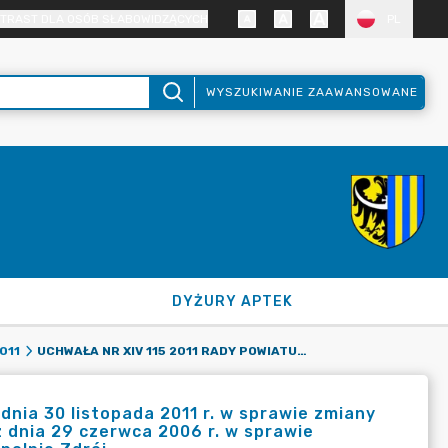
TRAST DLA OSÓB SŁABOWIDZĄCYCH
PL
WYSZUKIWANIE ZAAWANSOWANE
DYŻURY APTEK
UCHWAŁA NR XIV 115 2011 RADY POWIATU ZGORZELECKIEGO Z DNIA 30 LISTOPADA 2011 R. W SPRAWIE ZMIANY UCHWAŁY NR LIV 318 2006 RADY POWIATU ZGORZELECKIEGO Z DNIA 29 CZERWCA 2006 R. W SPRAWIE NADANIA STATUTU DOMU POMOCY SPOŁECZNEJ "JĘDREK" W OPOLNIE ZDRÓJ.
011
dnia 30 listopada 2011 r. w sprawie zmiany
 dnia 29 czerwca 2006 r. w sprawie