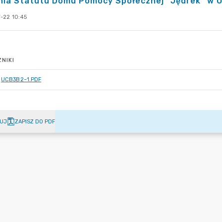
ia Statutu Domu Pomocy Społecznej "Jędrek" w Op
-22 10:45
NIKI
UCB3B2~1.PDF
UJ
ZAPISZ DO PDF