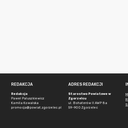
REDAKCJA
ADRES REDAKCJI
Redakcja
Starostwo Powiatowe w
M
Paweł Paluszkiewicz
Zgorzelcu
R
Kamila Kowalska
ul. Bohaterów II AWP 8a
S
promocja@powiat.zgorzelec.pl
59-900 Zgorzelec