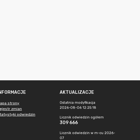
INFORMACJE
AKTUALIZACJE
Ostatnia modyfikacja
apa strony
2026-08-06 12:25:18
ejestr zmian
tatystyki odwiedzin
Licznik odwiedzin ogółem
309 666
Licznik odwiedzin w m-cu 2026-
07