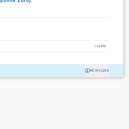
olnie Zdrój.
1.23 MB
METRYCZKA