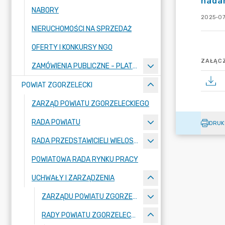
nadan
NABORY
2025-07
NIERUCHOMOŚCI NA SPRZEDAŻ
OFERTY I KONKURSY NGO
ZAŁĄCZ
ZAMÓWIENIA PUBLICZNE - PLATFORMA ZAKUPOWA
POWIAT ZGORZELECKI
ZARZĄD POWIATU ZGORZELECKIEGO
RADA POWIATU
DRUK
RADA PRZEDSTAWICIELI WIELOSPECJALISTYCZNEGO ZESPOŁU OPIEKI ZDROWOTNEJ "BOLESŁAWIEC-ZGORZELEC" SAMODZIELNEGO PUBLICZNEGO ZAKŁADU OPIEKI ZDROWOTNEJ
POWIATOWA RADA RYNKU PRACY
UCHWAŁY I ZARZĄDZENIA
ZARZĄDU POWIATU ZGORZELECKIEGO
RADY POWIATU ZGORZELECKIEGO