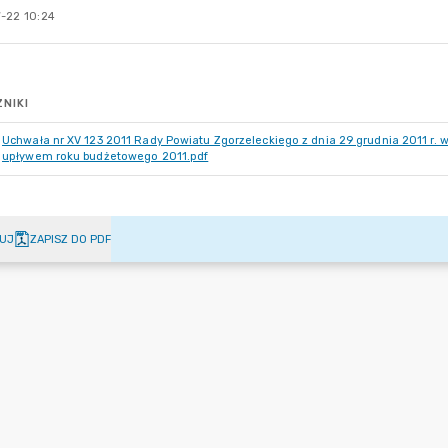
-22 10:24
NIKI
Uchwała nr XV 123 2011 Rady Powiatu Zgorzeleckiego z dnia 29 grudnia 2011 r. 
upływem roku budżetowego 2011.pdf
UJ
ZAPISZ DO PDF