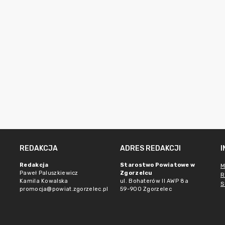
REDAKCJA
ADRES REDAKCJI
Redakcja
Starostwo Powiatowe w
M
Paweł Paluszkiewicz
Zgorzelcu
R
Kamila Kowalska
ul. Bohaterów II AWP 8a
S
promocja@powiat.zgorzelec.pl
59-900 Zgorzelec