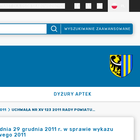
TRAST DLA OSÓB SŁABOWIDZĄCYCH
PL
WYSZUKIWANIE ZAAWANSOWANE
DYŻURY APTEK
UCHWAŁA NR XV 123 2011 RADY POWIATU ZGORZELECKIEGO Z DNIA 29 GRUDNIA 2011 R. W SPRAWIE WYKAZU WYDATKÓW, KTÓRE NIE WYGASAJĄ Z UPŁYWEM ROKU BUDŻETOWEGO 2011
011
dnia 29 grudnia 2011 r. w sprawie wykazu
wego 2011