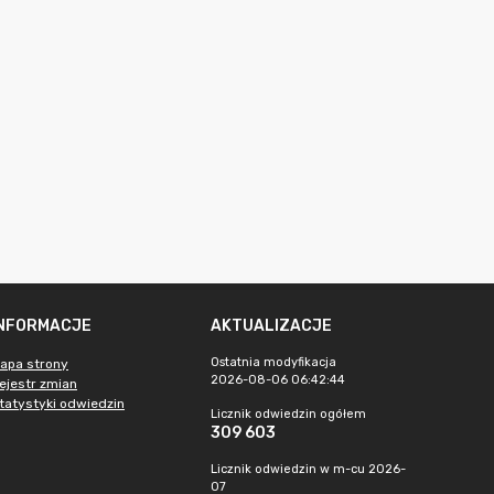
INFORMACJE
AKTUALIZACJE
Ostatnia modyfikacja
apa strony
2026-08-06 06:42:44
ejestr zmian
tatystyki odwiedzin
Licznik odwiedzin ogółem
309 603
Licznik odwiedzin w m-cu 2026-
07