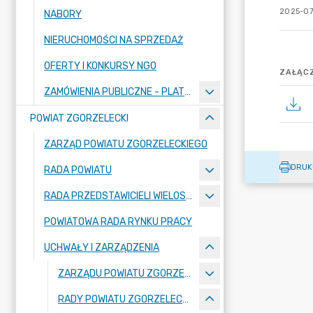
2025-07
NABORY
NIERUCHOMOŚCI NA SPRZEDAŻ
OFERTY I KONKURSY NGO
ZAŁĄCZ
ZAMÓWIENIA PUBLICZNE - PLATFORMA ZAKUPOWA
POWIAT ZGORZELECKI
ZARZĄD POWIATU ZGORZELECKIEGO
DRUK
RADA POWIATU
RADA PRZEDSTAWICIELI WIELOSPECJALISTYCZNEGO ZESPOŁU OPIEKI ZDROWOTNEJ "BOLESŁAWIEC-ZGORZELEC" SAMODZIELNEGO PUBLICZNEGO ZAKŁADU OPIEKI ZDROWOTNEJ
POWIATOWA RADA RYNKU PRACY
UCHWAŁY I ZARZĄDZENIA
ZARZĄDU POWIATU ZGORZELECKIEGO
RADY POWIATU ZGORZELECKIEGO