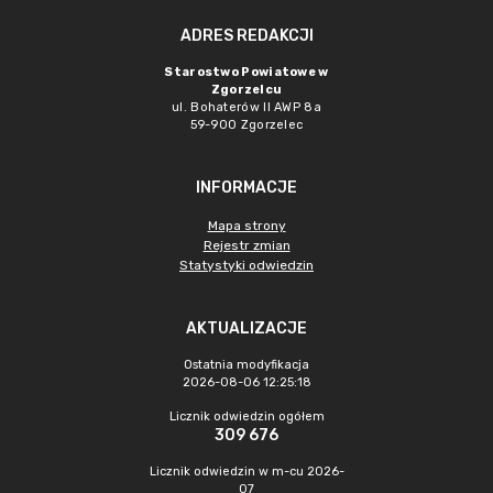
ADRES REDAKCJI
Starostwo Powiatowe w
Zgorzelcu
ul. Bohaterów II AWP 8a
59-900 Zgorzelec
INFORMACJE
Mapa strony
Rejestr zmian
Statystyki odwiedzin
AKTUALIZACJE
Ostatnia modyfikacja
2026-08-06 12:25:18
Licznik odwiedzin ogółem
309 676
Licznik odwiedzin w m-cu 2026-
07