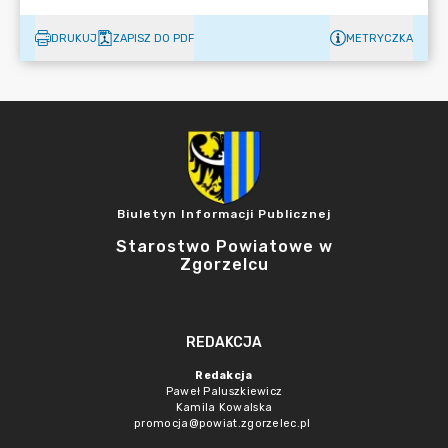
DRUKUJ
ZAPISZ DO PDF
METRYCZKA
Biuletyn Informacji Publicznej
Starostwo Powiatowe w
Zgorzelcu
REDAKCJA
Redakcja
Paweł Paluszkiewicz
Kamila Kowalska
promocja@powiat.zgorzelec.pl