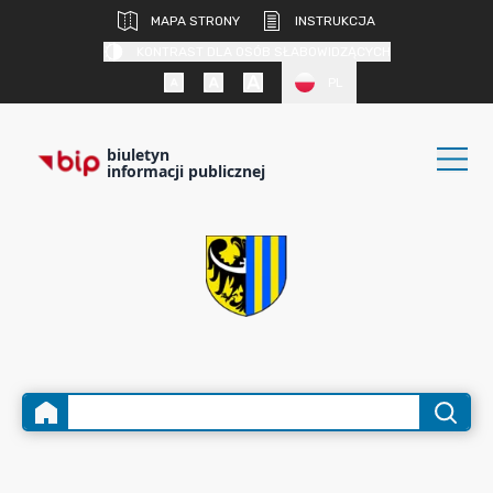
MAPA STRONY
INSTRUKCJA
KONTRAST DLA OSÓB SŁABOWIDZĄCYCH
PL
biuletyn
informacji publicznej