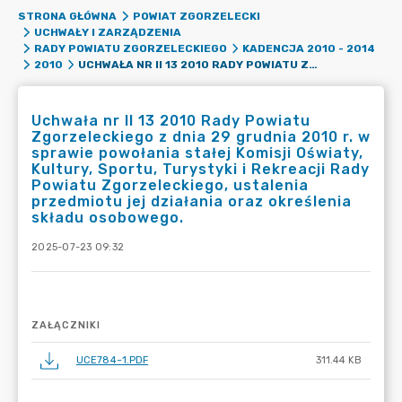
STRONA GŁÓWNA
POWIAT ZGORZELECKI
UCHWAŁY I ZARZĄDZENIA
RADY POWIATU ZGORZELECKIEGO
KADENCJA 2010 - 2014
UCHWAŁA NR II 13 2010 RADY POWIATU ZGORZELECKIEGO Z DNIA 29 GRUDNIA 2010 R. W SPRAWIE POWOŁANIA STAŁEJ KOMISJI OŚWIATY, KULTURY, SPORTU, TURYSTYKI I REKREACJI RADY POWIATU ZGORZELECKIEGO, USTALENIA PRZEDMIOTU JEJ DZIAŁANIA ORAZ OKREŚLENIA SKŁADU OSOBOWEGO.
2010
Uchwała nr II 13 2010 Rady Powiatu
Zgorzeleckiego z dnia 29 grudnia 2010 r. w
sprawie powołania stałej Komisji Oświaty,
Kultury, Sportu, Turystyki i Rekreacji Rady
Powiatu Zgorzeleckiego, ustalenia
przedmiotu jej działania oraz określenia
składu osobowego.
2025-07-23 09:32
ZAŁĄCZNIKI
UCE784~1.PDF
311.44 KB