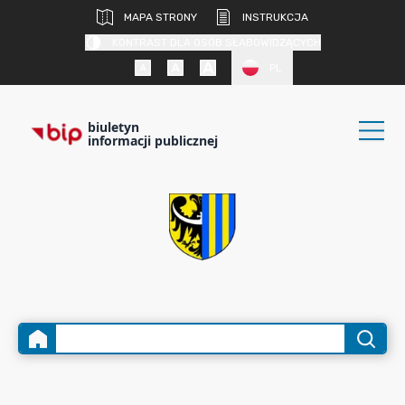
MAPA STRONY
INSTRUKCJA
KONTRAST DLA OSÓB SŁABOWIDZĄCYCH
PL
biuletyn
informacji publicznej