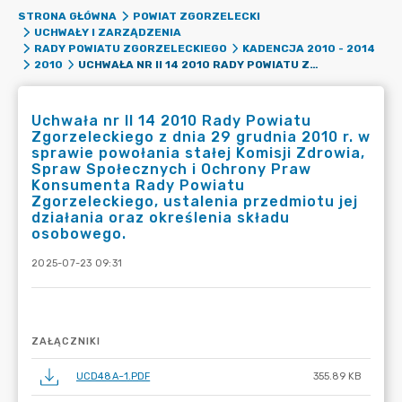
STRONA GŁÓWNA
POWIAT ZGORZELECKI
UCHWAŁY I ZARZĄDZENIA
RADY POWIATU ZGORZELECKIEGO
KADENCJA 2010 - 2014
UCHWAŁA NR II 14 2010 RADY POWIATU ZGORZELECKIEGO Z DNIA 29 GRUDNIA 2010 R. W SPRAWIE POWOŁANIA STAŁEJ KOMISJI ZDROWIA, SPRAW SPOŁECZNYCH I OCHRONY PRAW KONSUMENTA RADY POWIATU ZGORZELECKIEGO, USTALENIA PRZEDMIOTU JEJ DZIAŁANIA ORAZ OKREŚLENIA SKŁADU OSOBOWEGO.
2010
Uchwała nr II 14 2010 Rady Powiatu
Zgorzeleckiego z dnia 29 grudnia 2010 r. w
sprawie powołania stałej Komisji Zdrowia,
Spraw Społecznych i Ochrony Praw
Konsumenta Rady Powiatu
Zgorzeleckiego, ustalenia przedmiotu jej
działania oraz określenia składu
osobowego.
2025-07-23 09:31
ZAŁĄCZNIKI
UCD48A~1.PDF
355.89 KB