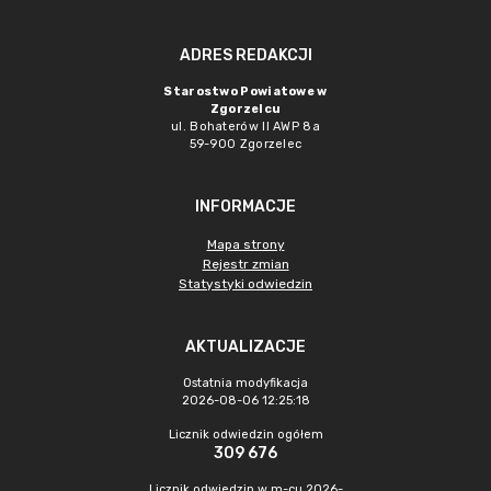
ADRES REDAKCJI
Starostwo Powiatowe w
Zgorzelcu
ul. Bohaterów II AWP 8a
59-900 Zgorzelec
INFORMACJE
Mapa strony
Rejestr zmian
Statystyki odwiedzin
AKTUALIZACJE
Ostatnia modyfikacja
2026-08-06 12:25:18
Licznik odwiedzin ogółem
309 676
Licznik odwiedzin w m-cu 2026-