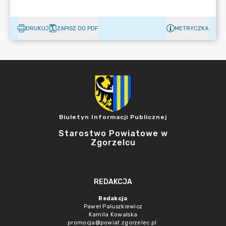
DRUKUJ
ZAPISZ DO PDF
METRYCZKA
Biuletyn Informacji Publicznej
Starostwo Powiatowe w
Zgorzelcu
REDAKCJA
Redakcja
Paweł Paluszkiewicz
Kamila Kowalska
promocja@powiat.zgorzelec.pl