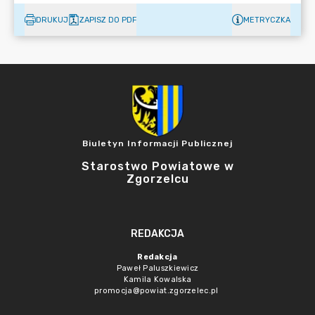
DRUKUJ
ZAPISZ DO PDF
METRYCZKA
Biuletyn Informacji Publicznej
Starostwo Powiatowe w
Zgorzelcu
REDAKCJA
Redakcja
Paweł Paluszkiewicz
Kamila Kowalska
promocja@powiat.zgorzelec.pl