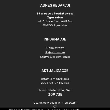
ADRES REDAKCJI
Starostwo Powiatowe w
Zgorzelcu
ul. Bohaterów II AWP 8a
59-900 Zgorzelec
INFORMACJE
Mapa strony
Rejestr zmian
Statystyki odwiedzin
AKTUALIZACJE
Ostatnia modyfikacja
2026-08-07 11:24:35
Licznik odwiedzin ogółem
309 735
Licznik odwiedzin w m-cu 2026-
07