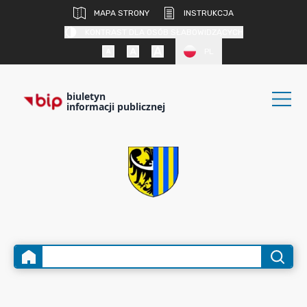
MAPA STRONY
INSTRUKCJA
KONTRAST DLA OSÓB SŁABOWIDZĄCYCH
PL
biuletyn
informacji publicznej