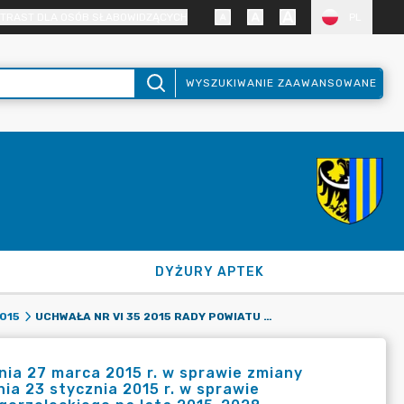
TRAST DLA OSÓB SŁABOWIDZĄCYCH
PL
WYSZUKIWANIE ZAAWANSOWANE
DYŻURY APTEK
UCHWAŁA NR VI 35 2015 RADY POWIATU ZGORZELECKIEGO Z DNIA 27 MARCA 2015 R. W SPRAWIE ZMIANY UCHWAŁY NR IV 25 2015 RADY POWIATU ZGORZELECKIEGO Z DNIA 23 STYCZNIA 2015 R. W SPRAWIE UCHWALENIA WIELOLETNIEJ PROGNOZY FINANSOWEJ POWIATU ZGORZELECKIEGO NA LATA 2015-2028.
015
nia 27 marca 2015 r. w sprawie zmiany
ia 23 stycznia 2015 r. w sprawie