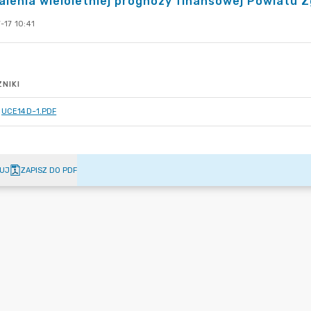
lenia wieloletniej prognozy finansowej Powiatu Z
-17 10:41
NIKI
UCE14D~1.PDF
UJ
ZAPISZ DO PDF