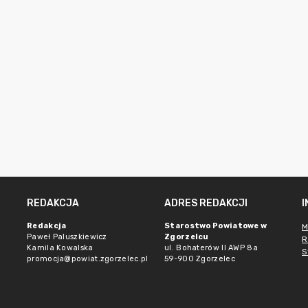
REDAKCJA
ADRES REDAKCJI
Redakcja
Starostwo Powiatowe w
M
Paweł Paluszkiewicz
Zgorzelcu
R
Kamila Kowalska
ul. Bohaterów II AWP 8a
S
promocja@powiat.zgorzelec.pl
59-900 Zgorzelec