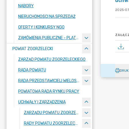
uchwa
NABORY
2025-07
NIERUCHOMOŚCI NA SPRZEDAŻ
OFERTY I KONKURSY NGO
ZAŁĄCZ
ZAMÓWIENIA PUBLICZNE - PLATFORMA ZAKUPOWA
POWIAT ZGORZELECKI
ZARZĄD POWIATU ZGORZELECKIEGO
RADA POWIATU
DRUK
RADA PRZEDSTAWICIELI WIELOSPECJALISTYCZNEGO ZESPOŁU OPIEKI ZDROWOTNEJ "BOLESŁAWIEC-ZGORZELEC" SAMODZIELNEGO PUBLICZNEGO ZAKŁADU OPIEKI ZDROWOTNEJ
POWIATOWA RADA RYNKU PRACY
UCHWAŁY I ZARZĄDZENIA
ZARZĄDU POWIATU ZGORZELECKIEGO
RADY POWIATU ZGORZELECKIEGO