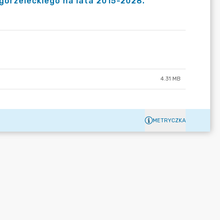
gorzeleckiego na lata 2015-2028.
4.31 MB
METRYCZKA