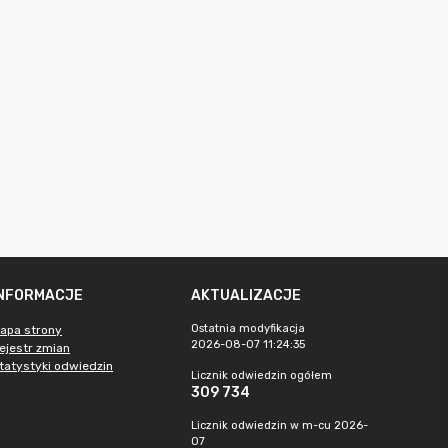
INFORMACJE
AKTUALIZACJE
Ostatnia modyfikacja
apa strony
2026-08-07 11:24:35
ejestr zmian
tatystyki odwiedzin
Licznik odwiedzin ogółem
309 734
Licznik odwiedzin w m-cu 2026-
07