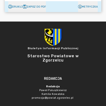
DRUKUJ
ZAPISZ DO PDF
METRYCZKA
Biuletyn Informacji Publicznej
Starostwo Powiatowe w
Zgorzelcu
REDAKCJA
Redakcja
Paweł Paluszkiewicz
Kamila Kowalska
promocja@powiat.zgorzelec.pl