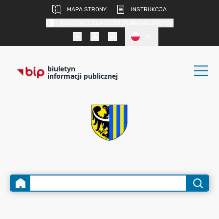
MAPA STRONY
INSTRUKCJA
KONTRAST DLA OSÓB SŁABOWIDZĄCYCH
PL
biuletyn
informacji publicznej