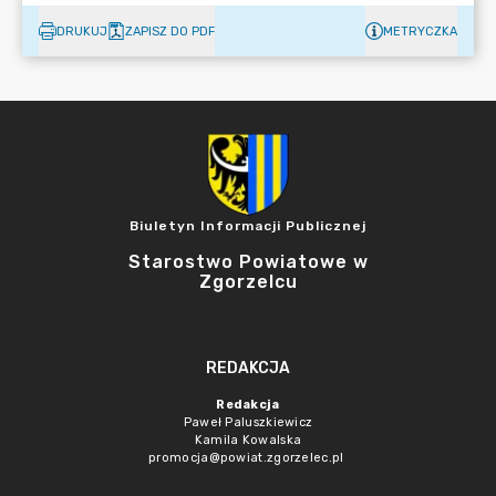
DRUKUJ
ZAPISZ DO PDF
METRYCZKA
Biuletyn Informacji Publicznej
Starostwo Powiatowe w
Zgorzelcu
REDAKCJA
Redakcja
Paweł Paluszkiewicz
Kamila Kowalska
promocja@powiat.zgorzelec.pl