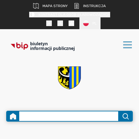
MAPA STRONY
INSTRUKCJA
KONTRAST DLA OSÓB SŁABOWIDZĄCYCH
PL
biuletyn
informacji publicznej