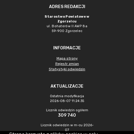
ADRES REDAKCJI
Starostwo Powiatowe w
Zgorzelcu
ul. Bohaterów II AWP 8a
59-900 Zgorzelec
INFORMACJE
Mapa strony
Rejestr zmian
Statystyki odwiedzin
AKTUALIZACJE
Ostatnia modyfikacja
2026-08-07 11:24:35
Licznik odwiedzin ogółem
309 740
Licznik odwiedzin w m-cu 2026-
07