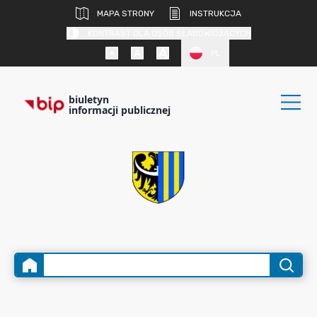
MAPA STRONY
INSTRUKCJA
KONTRAST DLA OSÓB SŁABOWIDZĄCYCH
PL
biuletyn
informacji publicznej