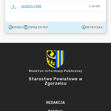
UC0070~1.PDF
2.24 MB
DRUKUJ
ZAPISZ DO PDF
METRYCZKA
Biuletyn Informacji Publicznej
Starostwo Powiatowe w
Zgorzelcu
REDAKCJA
Redakcja