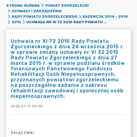
STRONA GŁÓWNA
POWIAT ZGORZELECKI
UCHWAŁY I ZARZĄDZENIA
RADY POWIATU ZGORZELECKIEGO
KADENCJA 2014 - 2018
UCHWAŁA NR XI 72 2015 RADY POWIATU ZGORZELECKIEGO Z DNIA 24 WRZEŚNIA 2015 R. W SPRAWIE ZMIANY UCHWAŁY NR VI 32 2015 RADY POWIATU ZGORZELECKIEGO Z DNIA 27 MARCA 2015 R. W SPRAWIE PODZIAŁU ŚRODKÓW FINANSOWYCH PAŃSTWOWEGO FUNDUSZU REHABILITACJI OSÓB NIEPEŁNOSPRAWNYCH, PRZYZNANYCH POWIATOWI ZGORZELECKIEMU NA POSZCZEGÓLNE ZADANIA Z ZAKRESU REHABILITACJI ZAWODOWEJ I SPOŁECZNEJ OSÓB NIEPEŁNOSPRAWNYCH.
2015
Uchwała nr XI 72 2015 Rady Powiatu
Zgorzeleckiego z dnia 24 września 2015 r.
w sprawie zmiany uchwały nr VI 32 2015
Rady Powiatu Zgorzeleckiego z dnia 27
marca 2015 r. w sprawie podziału środków
finansowych Państwowego Funduszu
Rehabilitacji Osób Niepełnosprawnych,
przyznanych powiatowi zgorzeleckiemu
na poszczególne zadania z zakresu
rehabilitacji zawodowej i społecznej osób
niepełnosprawnych.
2025-07-17 08:05
ZAŁĄCZNIKI