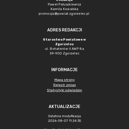
Paweł Paluszkiewicz
Kamila Kowalska
promocja@powiat.zgorzelec.pl
ADRES REDAKCJI
Starostwo Powiatowe w
Zgorzelcu
ul. Bohaterów II AWP 8a
59-900 Zgorzelec
INFORMACJE
Mapa strony
Rejestr zmian
Statystyki odwiedzin
AKTUALIZACJE
Ostatnia modyfikacja
2026-08-07 11:24:35