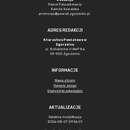
Paweł Paluszkiewicz
Kamila Kowalska
promocja@powiat.zgorzelec.pl
ADRES REDAKCJI
Starostwo Powiatowe w
Zgorzelcu
ul. Bohaterów II AWP 8a
59-900 Zgorzelec
INFORMACJE
Mapa strony
Rejestr zmian
Statystyki odwiedzin
AKTUALIZACJE
Ostatnia modyfikacja
2026-08-07 09:56:07