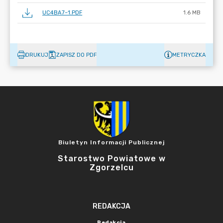
UC4BA7~1.PDF
1.6 MB
DRUKUJ
ZAPISZ DO PDF
METRYCZKA
Biuletyn Informacji Publicznej
Starostwo Powiatowe w
Zgorzelcu
REDAKCJA
Redakcja