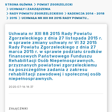
STRONA GŁÓWNA
POWIAT ZGORZELECKI
UCHWAŁY I ZARZĄDZENIA
RADY POWIATU ZGORZELECKIEGO
KADENCJA 2014 - 2018
UCHWAŁA NR XIII 88 2015 RADY POWIATU ZGORZELECKIEGO Z DNIA 27 LISTOPADA 2015 R. W SPRAWIE ZMIANY UCHWAŁY NR VI 32 2015 RADY POWIATU ZGORZELECKIEGO Z DNIA 27 MARCA 2015 R. W SPRAWIE PODZIAŁU ŚRODKÓW FINANSOWYCH PAŃSTWOWEGO FUNDUSZU REHABILITACJI OSÓB NIEPEŁNOSPRAWNYCH, PRZYZNANYCH POWIATOWI ZGORZELECKIEMU NA POSZCZEGÓLNE ZADANIA Z ZAKRESU REHABILITACJI ZAWODOWEJ I SPOŁECZNEJ OSÓB NIEPEŁNOSPRAWNYCH.
2015
Uchwała nr XIII 88 2015 Rady Powiatu
Zgorzeleckiego z dnia 27 listopada 2015 r.
w sprawie zmiany uchwały nr VI 32 2015
Rady Powiatu Zgorzeleckiego z dnia 27
marca 2015 r. w sprawie podziału środków
finansowych Państwowego Funduszu
Rehabilitacji Osób Niepełnosprawnych,
przyznanych powiatowi zgorzeleckiemu
na poszczególne zadania z zakresu
rehabilitacji zawodowej i społecznej osób
niepełnosprawnych.
2025-07-16 14:37
ZAŁĄCZNIKI