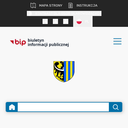
MAPA STRONY
INSTRUKCJA
KONTRAST DLA OSÓB SŁABOWIDZĄCYCH
PL
biuletyn
informacji publicznej