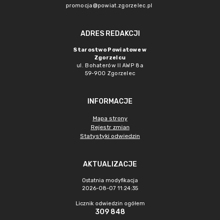
promocja@powiat.zgorzelec.pl
ADRES REDAKCJI
Starostwo Powiatowe w
Zgorzelcu
ul. Bohaterów II AWP 8a
59-900 Zgorzelec
INFORMACJE
Mapa strony
Rejestr zmian
Statystyki odwiedzin
AKTUALIZACJE
Ostatnia modyfikacja
2026-08-07 11:24:35
Licznik odwiedzin ogółem
309 848