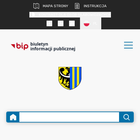
MAPA STRONY
INSTRUKCJA
KONTRAST DLA OSÓB SŁABOWIDZĄCYCH
PL
biuletyn
informacji publicznej