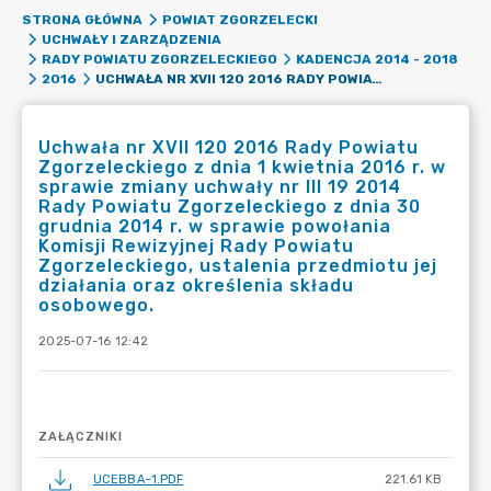
STRONA GŁÓWNA
POWIAT ZGORZELECKI
UCHWAŁY I ZARZĄDZENIA
RADY POWIATU ZGORZELECKIEGO
KADENCJA 2014 - 2018
UCHWAŁA NR XVII 120 2016 RADY POWIATU ZGORZELECKIEGO Z DNIA 1 KWIETNIA 2016 R. W SPRAWIE ZMIANY UCHWAŁY NR III 19 2014 RADY POWIATU ZGORZELECKIEGO Z DNIA 30 GRUDNIA 2014 R. W SPRAWIE POWOŁANIA KOMISJI REWIZYJNEJ RADY POWIATU ZGORZELECKIEGO, USTALENIA PRZEDMIOTU JEJ DZIAŁANIA ORAZ OKREŚLENIA SKŁADU OSOBOWEGO.
2016
Uchwała nr XVII 120 2016 Rady Powiatu
Zgorzeleckiego z dnia 1 kwietnia 2016 r. w
sprawie zmiany uchwały nr III 19 2014
Rady Powiatu Zgorzeleckiego z dnia 30
grudnia 2014 r. w sprawie powołania
Komisji Rewizyjnej Rady Powiatu
Zgorzeleckiego, ustalenia przedmiotu jej
działania oraz określenia składu
osobowego.
2025-07-16 12:42
ZAŁĄCZNIKI
UCEBBA~1.PDF
221.61 KB