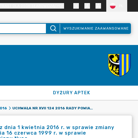
TRAST DLA OSÓB SŁABOWIDZĄCYCH
PL
WYSZUKIWANIE ZAAWANSOWANE
DYŻURY APTEK
UCHWAŁA NR XVII 124 2016 RADY POWIATU ZGORZELECKIEGO Z DNIA 1 KWIETNIA 2016 R. W SPRAWIE ZMIANY UCHWAŁY NR XIV 81 99 RADY POWIATU ZGORZELECKIEGO Z DNIA 16 CZERWCA 1999 R. W SPRAWIE PRZYSTĄPIENIA DO STOWARZYSZENIA GMIN POLSKICH EUROREGIONU NYSA.
016
 dnia 1 kwietnia 2016 r. w sprawie zmiany
ia 16 czerwca 1999 r. w sprawie