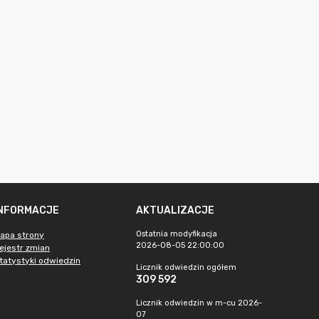
INFORMACJE
AKTUALIZACJE
Ostatnia modyfikacja
apa strony
2026-08-05 22:00:00
ejestr zmian
tatystyki odwiedzin
Licznik odwiedzin ogółem
309 592
Licznik odwiedzin w m-cu 2026-
07