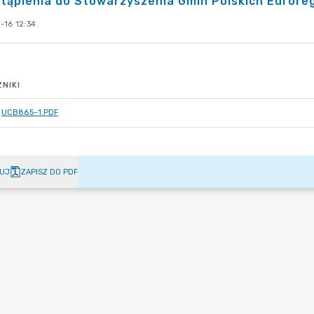
tąpienia do Stowarzyszenia Gmin Polskich Eurore
-16 12:34
NIKI
UCB865~1.PDF
UJ
ZAPISZ DO PDF