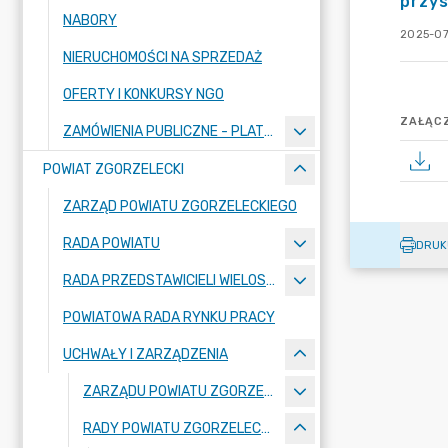
przys
NABORY
2025-07
NIERUCHOMOŚCI NA SPRZEDAŻ
OFERTY I KONKURSY NGO
ZAŁĄCZ
ZAMÓWIENIA PUBLICZNE - PLATFORMA ZAKUPOWA
POWIAT ZGORZELECKI
ZARZĄD POWIATU ZGORZELECKIEGO
RADA POWIATU
DRUK
RADA PRZEDSTAWICIELI WIELOSPECJALISTYCZNEGO ZESPOŁU OPIEKI ZDROWOTNEJ "BOLESŁAWIEC-ZGORZELEC" SAMODZIELNEGO PUBLICZNEGO ZAKŁADU OPIEKI ZDROWOTNEJ
POWIATOWA RADA RYNKU PRACY
UCHWAŁY I ZARZĄDZENIA
ZARZĄDU POWIATU ZGORZELECKIEGO
RADY POWIATU ZGORZELECKIEGO