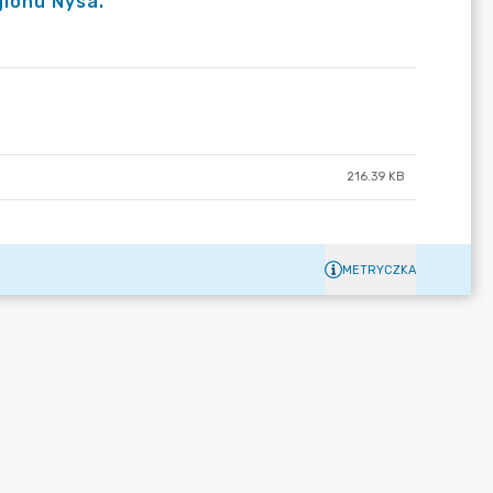
gionu Nysa.
216.39 KB
METRYCZKA