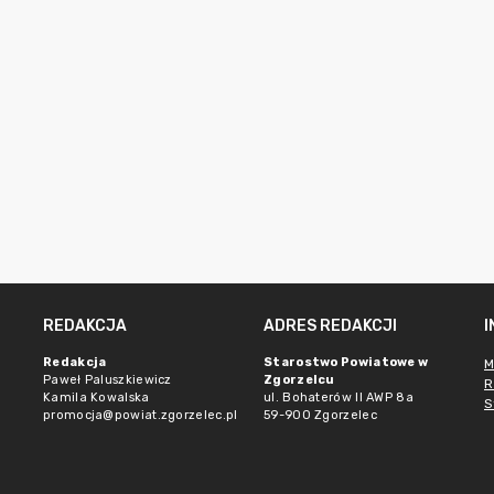
REDAKCJA
ADRES REDAKCJI
Redakcja
Starostwo Powiatowe w
M
Paweł Paluszkiewicz
Zgorzelcu
R
Kamila Kowalska
ul. Bohaterów II AWP 8a
S
promocja@powiat.zgorzelec.pl
59-900 Zgorzelec