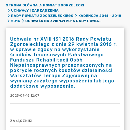
STRONA GŁÓWNA
POWIAT ZGORZELECKI
UCHWAŁY I ZARZĄDZENIA
RADY POWIATU ZGORZELECKIEGO
KADENCJA 2014 - 2018
UCHWAŁA NR XVIII 131 2016 RADY POWIATU ZGORZELECKIEGO Z DNIA 29 KWIETNIA 2016 R. W SPRAWIE ZGODY NA WYKORZYSTANIE ŚRODKÓW FINANSOWYCH PAŃSTWOWEGO FUNDUSZU REHABILITACJI OSÓB NIEPEŁNOSPRAWNYCH PRZEZNACZONYCH NA POKRYCIE ROCZNYCH KOSZTÓW DZIAŁALNOŚCI WARSZTATÓW TERAPII ZAJĘCIOWEJ NA WYMIANĘ ZUŻYTEGO WYPOSAŻENIA LUB JEGO DODATKOWE WYPOSAŻENIE.
2016
Uchwała nr XVIII 131 2016 Rady Powiatu
Zgorzeleckiego z dnia 29 kwietnia 2016 r.
w sprawie zgody na wykorzystanie
środków finansowych Państwowego
Funduszu Rehabilitacji Osób
Niepełnosprawnych przeznaczonych na
pokrycie rocznych kosztów działalności
Warsztatów Terapii Zajęciowej na
wymianę zużytego wyposażenia lub jego
dodatkowe wyposażenie.
2025-07-16 12:07
ZAŁĄCZNIKI