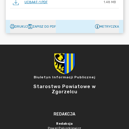
UC8A4F~1.PDF
1.48 MB
DRUKUJ
ZAPISZ DO PDF
METRYCZKA
Biuletyn Informacji Publicznej
Starostwo Powiatowe w
Zgorzelcu
REDAKCJA
Redakcja
Paweł Paluszkiewicz