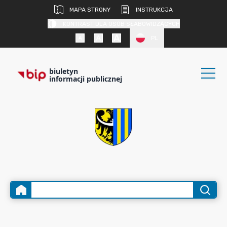
MAPA STRONY
INSTRUKCJA
KONTRAST DLA OSÓB SŁABOWIDZĄCYCH
PL
biuletyn
informacji publicznej