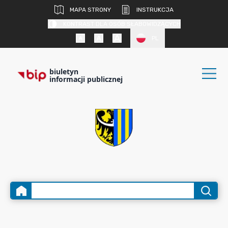
MAPA STRONY
INSTRUKCJA
KONTRAST DLA OSÓB SŁABOWIDZĄCYCH
PL
biuletyn
informacji publicznej