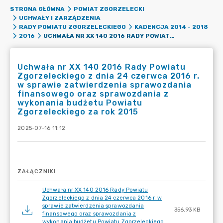
STRONA GŁÓWNA
POWIAT ZGORZELECKI
UCHWAŁY I ZARZĄDZENIA
RADY POWIATU ZGORZELECKIEGO
KADENCJA 2014 - 2018
UCHWAŁA NR XX 140 2016 RADY POWIATU ZGORZELECKIEGO Z DNIA 24 CZERWCA 2016 R. W SPRAWIE ZATWIERDZENIA SPRAWOZDANIA FINANSOWEGO ORAZ SPRAWOZDANIA Z WYKONANIA BUDŻETU POWIATU ZGORZELECKIEGO ZA ROK 2015
2016
Uchwała nr XX 140 2016 Rady Powiatu
Zgorzeleckiego z dnia 24 czerwca 2016 r.
w sprawie zatwierdzenia sprawozdania
finansowego oraz sprawozdania z
wykonania budżetu Powiatu
Zgorzeleckiego za rok 2015
2025-07-16 11:12
ZAŁĄCZNIKI
Uchwała nr XX 140 2016 Rady Powiatu
Zgorzeleckiego z dnia 24 czerwca 2016 r. w
sprawie zatwierdzenia sprawozdania
356.93 KB
finansowego oraz sprawozdania z
wykonania budżetu Powiatu Zgorzeleckiego