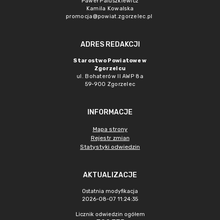
Paweł Paluszkiewicz
Kamila Kowalska
promocja@powiat.zgorzelec.pl
ADRES REDAKCJI
Starostwo Powiatowe w
Zgorzelcu
ul. Bohaterów II AWP 8a
59-900 Zgorzelec
INFORMACJE
Mapa strony
Rejestr zmian
Statystyki odwiedzin
AKTUALIZACJE
Ostatnia modyfikacja
2026-08-07 11:24:35
Licznik odwiedzin ogółem