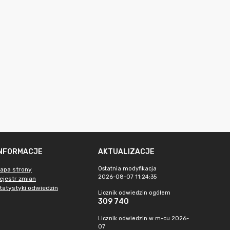
INFORMACJE
AKTUALIZACJE
Ostatnia modyfikacja
apa strony
2026-08-07 11:24:35
ejestr zmian
tatystyki odwiedzin
Licznik odwiedzin ogółem
309 740
Licznik odwiedzin w m-cu 2026-
07