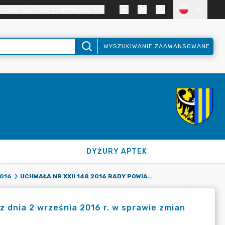
TRAST DLA OSÓB SŁABOWIDZĄCYCH
PL
WYSZUKIWANIE ZAAWANSOWANE
DYŻURY APTEK
UCHWAŁA NR XXII 148 2016 RADY POWIATU ZGORZELECKIEGO Z DNIA 2 WRZEŚNIA 2016 R. W SPRAWIE ZMIAN W BUDŻECIE POWIATU ZGORZELECKIEGO NA 2016 ROK
016
z dnia 2 września 2016 r. w sprawie zmian