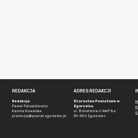
REDAKCJA
ADRES REDAKCJI
Redakcja
Starostwo Powiatowe w
M
Paweł Paluszkiewicz
Zgorzelcu
R
Kamila Kowalska
ul. Bohaterów II AWP 8a
S
promocja@powiat.zgorzelec.pl
59-900 Zgorzelec