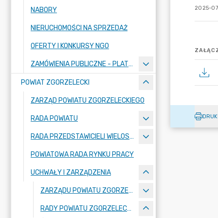
2025-07
NABORY
NIERUCHOMOŚCI NA SPRZEDAŻ
OFERTY I KONKURSY NGO
ZAŁĄCZ
ZAMÓWIENIA PUBLICZNE - PLATFORMA ZAKUPOWA
POWIAT ZGORZELECKI
ZARZĄD POWIATU ZGORZELECKIEGO
DRUK
RADA POWIATU
RADA PRZEDSTAWICIELI WIELOSPECJALISTYCZNEGO ZESPOŁU OPIEKI ZDROWOTNEJ "BOLESŁAWIEC-ZGORZELEC" SAMODZIELNEGO PUBLICZNEGO ZAKŁADU OPIEKI ZDROWOTNEJ
POWIATOWA RADA RYNKU PRACY
UCHWAŁY I ZARZĄDZENIA
ZARZĄDU POWIATU ZGORZELECKIEGO
RADY POWIATU ZGORZELECKIEGO