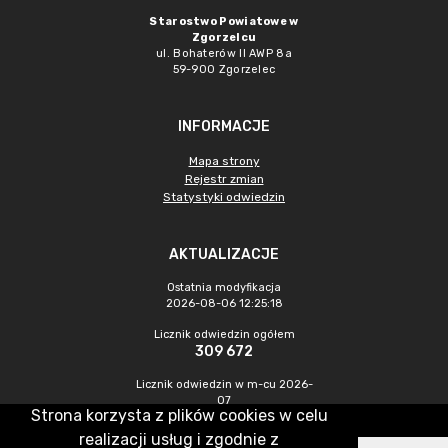
Starostwo Powiatowe w
Zgorzelcu
ul. Bohaterów II AWP 8a
59-900 Zgorzelec
INFORMACJE
Mapa strony
Rejestr zmian
Statystyki odwiedzin
AKTUALIZACJE
Ostatnia modyfikacja
2026-08-06 12:25:18
Licznik odwiedzin ogółem
309 672
Licznik odwiedzin w m-cu 2026-
07
Strona korzysta z plików cookies w celu
370
realizacji usług i zgodnie z