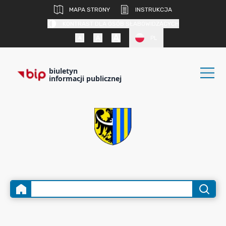
MAPA STRONY
INSTRUKCJA
KONTRAST DLA OSÓB SŁABOWIDZĄCYCH
PL
biuletyn
informacji publicznej