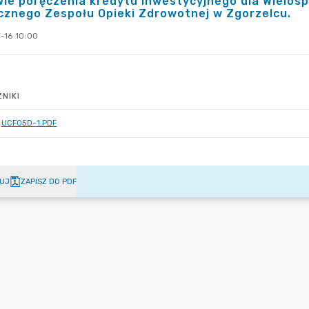
ie poręczenia kredytu inwestycyjnego dla Wielosp
cznego Zespołu Opieki Zdrowotnej w Zgorzelcu.
-16 10:00
NIKI
UCF05D~1.PDF
UJ
ZAPISZ DO PDF