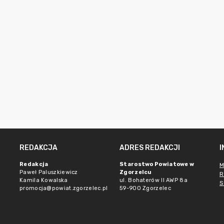
REDAKCJA
ADRES REDAKCJI
Redakcja
Starostwo Powiatowe w
M
Paweł Paluszkiewicz
Zgorzelcu
R
Kamila Kowalska
ul. Bohaterów II AWP 8a
S
promocja@powiat.zgorzelec.pl
59-900 Zgorzelec