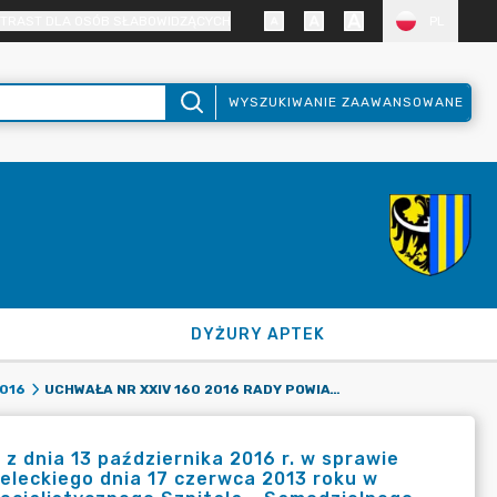
TRAST DLA OSÓB SŁABOWIDZĄCYCH
PL
WYSZUKIWANIE ZAAWANSOWANE
DYŻURY APTEK
UCHWAŁA NR XXIV 160 2016 RADY POWIATU ZGORZELECKIEGO Z DNIA 13 PAŹDZIERNIKA 2016 R. W SPRAWIE ZMIANY UCHWAŁY NR XXXVII 265 2013 RADY POWIATU ZGORZELECKIEGO DNIA 17 CZERWCA 2013 ROKU W SPRAWIE PORĘCZENIA KREDYTU INWESTYCYJNEGO DLA WIELOSPECJALISTYCZNEGO SZPITALA - SAMODZIELNEGO PUBLICZNEGO ZESPOŁU OPIEKI ZDROWOTNEJ W ZGORZELCU.
016
z dnia 13 października 2016 r. w sprawie
eleckiego dnia 17 czerwca 2013 roku w