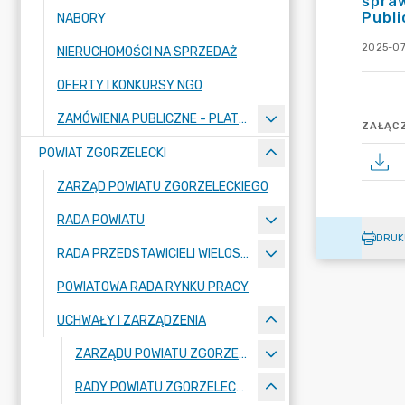
spraw
Publi
NABORY
2025-07
NIERUCHOMOŚCI NA SPRZEDAŻ
OFERTY I KONKURSY NGO
ZAMÓWIENIA PUBLICZNE - PLATFORMA ZAKUPOWA
ZAŁĄCZ
POWIAT ZGORZELECKI
ZARZĄD POWIATU ZGORZELECKIEGO
RADA POWIATU
DRUK
RADA PRZEDSTAWICIELI WIELOSPECJALISTYCZNEGO ZESPOŁU OPIEKI ZDROWOTNEJ "BOLESŁAWIEC-ZGORZELEC" SAMODZIELNEGO PUBLICZNEGO ZAKŁADU OPIEKI ZDROWOTNEJ
POWIATOWA RADA RYNKU PRACY
UCHWAŁY I ZARZĄDZENIA
ZARZĄDU POWIATU ZGORZELECKIEGO
RADY POWIATU ZGORZELECKIEGO