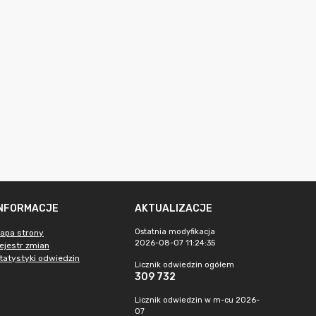
INFORMACJE
AKTUALIZACJE
Ostatnia modyfikacja
apa strony
2026-08-07 11:24:35
ejestr zmian
tatystyki odwiedzin
Licznik odwiedzin ogółem
309 732
Licznik odwiedzin w m-cu 2026-
07