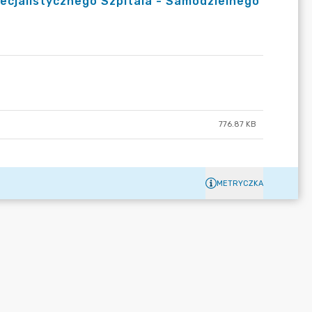
ecjalistycznego Szpitala - Samodzielnego
776.87 KB
METRYCZKA