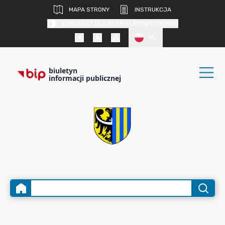
MAPA STRONY
INSTRUKCJA
KONTRAST DLA OSÓB SŁABOWIDZĄCYCH
PL
biuletyn
informacji publicznej