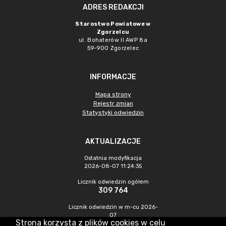
ADRES REDAKCJI
Starostwo Powiatowe w
Zgorzelcu
ul. Bohaterów II AWP 8a
59-900 Zgorzelec
INFORMACJE
Mapa strony
Rejestr zmian
Statystyki odwiedzin
AKTUALIZACJE
Ostatnia modyfikacja
2026-08-07 11:24:35
Licznik odwiedzin ogółem
309 764
Licznik odwiedzin w m-cu 2026-
07
Strona korzysta z plików cookies w celu
462