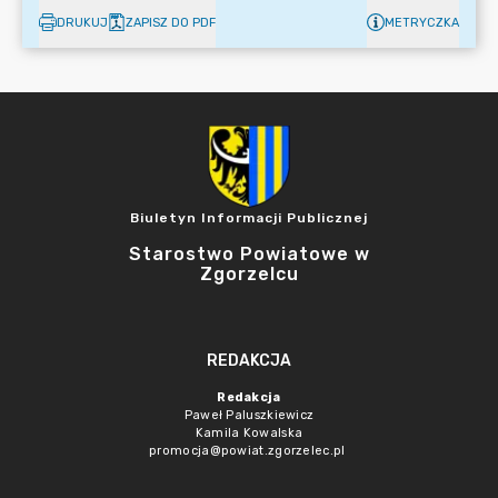
DRUKUJ
ZAPISZ DO PDF
METRYCZKA
Biuletyn Informacji Publicznej
Starostwo Powiatowe w
Zgorzelcu
REDAKCJA
Redakcja
Paweł Paluszkiewicz
Kamila Kowalska
promocja@powiat.zgorzelec.pl