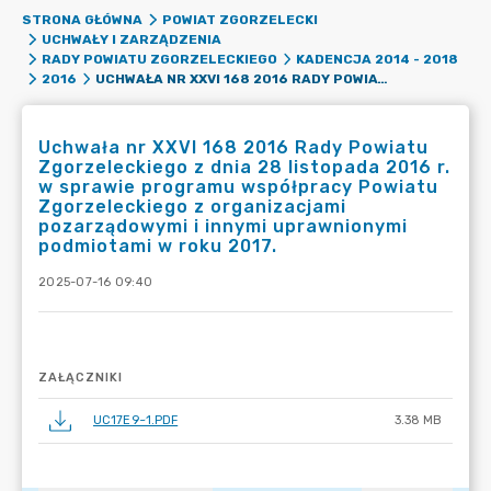
STRONA GŁÓWNA
POWIAT ZGORZELECKI
UCHWAŁY I ZARZĄDZENIA
RADY POWIATU ZGORZELECKIEGO
KADENCJA 2014 - 2018
UCHWAŁA NR XXVI 168 2016 RADY POWIATU ZGORZELECKIEGO Z DNIA 28 LISTOPADA 2016 R. W SPRAWIE PROGRAMU WSPÓŁPRACY POWIATU ZGORZELECKIEGO Z ORGANIZACJAMI POZARZĄDOWYMI I INNYMI UPRAWNIONYMI PODMIOTAMI W ROKU 2017.
2016
Uchwała nr XXVI 168 2016 Rady Powiatu
Zgorzeleckiego z dnia 28 listopada 2016 r.
w sprawie programu współpracy Powiatu
Zgorzeleckiego z organizacjami
pozarządowymi i innymi uprawnionymi
podmiotami w roku 2017.
2025-07-16 09:40
ZAŁĄCZNIKI
UC17E9~1.PDF
3.38 MB