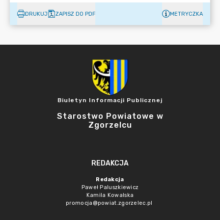
DRUKUJ
ZAPISZ DO PDF
METRYCZKA
Biuletyn Informacji Publicznej
Starostwo Powiatowe w
Zgorzelcu
REDAKCJA
Redakcja
Paweł Paluszkiewicz
Kamila Kowalska
promocja@powiat.zgorzelec.pl