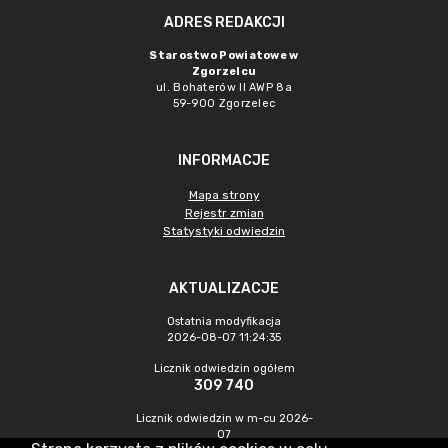
ADRES REDAKCJI
Starostwo Powiatowe w
Zgorzelcu
ul. Bohaterów II AWP 8a
59-900 Zgorzelec
INFORMACJE
Mapa strony
Rejestr zmian
Statystyki odwiedzin
AKTUALIZACJE
Ostatnia modyfikacja
2026-08-07 11:24:35
Licznik odwiedzin ogółem
309 740
Licznik odwiedzin w m-cu 2026-
07