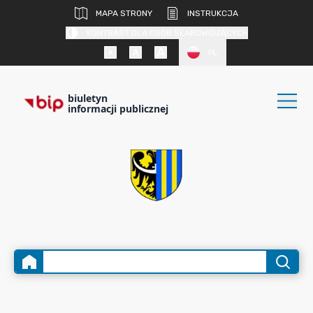
MAPA STRONY
INSTRUKCJA
KONTRAST DLA OSÓB SŁABOWIDZĄCYCH
PL
biuletyn
informacji publicznej