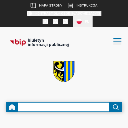
MAPA STRONY
INSTRUKCJA
KONTRAST DLA OSÓB SŁABOWIDZĄCYCH
PL
biuletyn
informacji publicznej