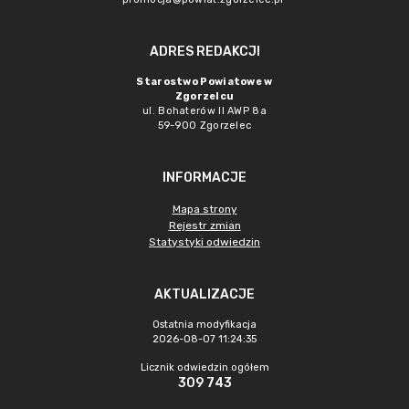
ADRES REDAKCJI
Starostwo Powiatowe w
Zgorzelcu
ul. Bohaterów II AWP 8a
59-900 Zgorzelec
INFORMACJE
Mapa strony
Rejestr zmian
Statystyki odwiedzin
AKTUALIZACJE
Ostatnia modyfikacja
2026-08-07 11:24:35
Licznik odwiedzin ogółem
309 743