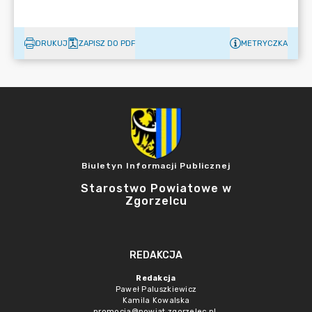
DRUKUJ
ZAPISZ DO PDF
METRYCZKA
Biuletyn Informacji Publicznej
Starostwo Powiatowe w
Zgorzelcu
REDAKCJA
Redakcja
Paweł Paluszkiewicz
Kamila Kowalska
promocja@powiat.zgorzelec.pl