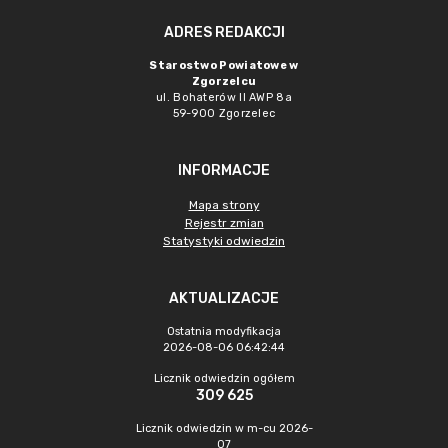
ADRES REDAKCJI
Starostwo Powiatowe w
Zgorzelcu
ul. Bohaterów II AWP 8a
59-900 Zgorzelec
INFORMACJE
Mapa strony
Rejestr zmian
Statystyki odwiedzin
AKTUALIZACJE
Ostatnia modyfikacja
2026-08-06 06:42:44
Licznik odwiedzin ogółem
309 625
Licznik odwiedzin w m-cu 2026-
07