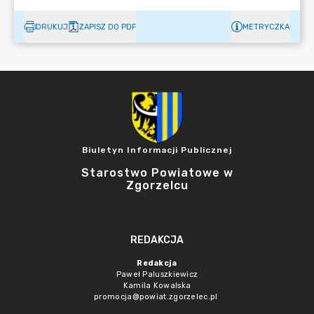
DRUKUJ
ZAPISZ DO PDF
METRYCZKA
Biuletyn Informacji Publicznej
Starostwo Powiatowe w
Zgorzelcu
REDAKCJA
Redakcja
Paweł Paluszkiewicz
Kamila Kowalska
promocja@powiat.zgorzelec.pl