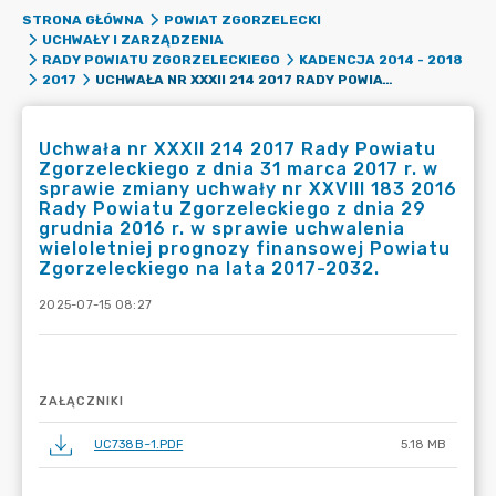
STRONA GŁÓWNA
POWIAT ZGORZELECKI
UCHWAŁY I ZARZĄDZENIA
RADY POWIATU ZGORZELECKIEGO
KADENCJA 2014 - 2018
UCHWAŁA NR XXXII 214 2017 RADY POWIATU ZGORZELECKIEGO Z DNIA 31 MARCA 2017 R. W SPRAWIE ZMIANY UCHWAŁY NR XXVIII 183 2016 RADY POWIATU ZGORZELECKIEGO Z DNIA 29 GRUDNIA 2016 R. W SPRAWIE UCHWALENIA WIELOLETNIEJ PROGNOZY FINANSOWEJ POWIATU ZGORZELECKIEGO NA LATA 2017-2032.
2017
Uchwała nr XXXII 214 2017 Rady Powiatu
Zgorzeleckiego z dnia 31 marca 2017 r. w
sprawie zmiany uchwały nr XXVIII 183 2016
Rady Powiatu Zgorzeleckiego z dnia 29
grudnia 2016 r. w sprawie uchwalenia
wieloletniej prognozy finansowej Powiatu
Zgorzeleckiego na lata 2017-2032.
2025-07-15 08:27
ZAŁĄCZNIKI
UC738B~1.PDF
5.18 MB