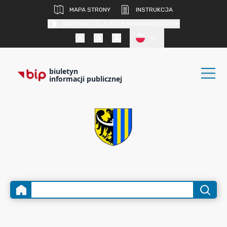
MAPA STRONY
INSTRUKCJA
KONTRAST DLA OSÓB SŁABOWIDZĄCYCH
PL
biuletyn
informacji publicznej