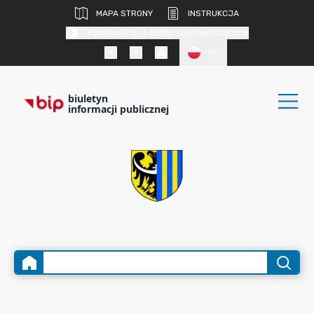
MAPA STRONY
INSTRUKCJA
KONTRAST DLA OSÓB SŁABOWIDZĄCYCH
PL
biuletyn
informacji publicznej