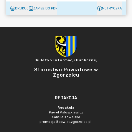
DRUKUJ
ZAPISZ DO PDF
METRYCZKA
Biuletyn Informacji Publicznej
Starostwo Powiatowe w
Zgorzelcu
REDAKCJA
Redakcja
Paweł Paluszkiewicz
Kamila Kowalska
promocja@powiat.zgorzelec.pl