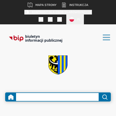
MAPA STRONY
INSTRUKCJA
KONTRAST DLA OSÓB SŁABOWIDZĄCYCH
PL
biuletyn
informacji publicznej