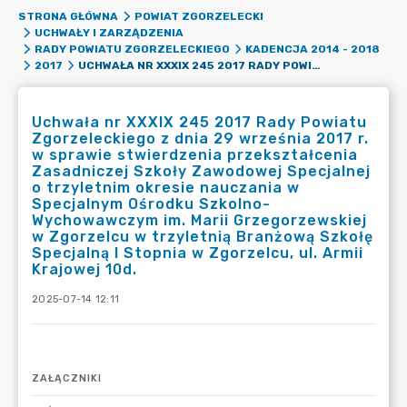
STRONA GŁÓWNA
POWIAT ZGORZELECKI
UCHWAŁY I ZARZĄDZENIA
RADY POWIATU ZGORZELECKIEGO
KADENCJA 2014 - 2018
UCHWAŁA NR XXXIX 245 2017 RADY POWIATU ZGORZELECKIEGO Z DNIA 29 WRZEŚNIA 2017 R. W SPRAWIE STWIERDZENIA PRZEKSZTAŁCENIA ZASADNICZEJ SZKOŁY ZAWODOWEJ SPECJALNEJ O TRZYLETNIM OKRESIE NAUCZANIA W SPECJALNYM OŚRODKU SZKOLNO-WYCHOWAWCZYM IM. MARII GRZEGORZEWSKIEJ W ZGORZELCU W TRZYLETNIĄ BRANŻOWĄ SZKOŁĘ SPECJALNĄ I STOPNIA W ZGORZELCU, UL. ARMII KRAJOWEJ 10D.
2017
Uchwała nr XXXIX 245 2017 Rady Powiatu
Zgorzeleckiego z dnia 29 września 2017 r.
w sprawie stwierdzenia przekształcenia
Zasadniczej Szkoły Zawodowej Specjalnej
o trzyletnim okresie nauczania w
Specjalnym Ośrodku Szkolno-
Wychowawczym im. Marii Grzegorzewskiej
w Zgorzelcu w trzyletnią Branżową Szkołę
Specjalną I Stopnia w Zgorzelcu, ul. Armii
Krajowej 10d.
2025-07-14 12:11
ZAŁĄCZNIKI