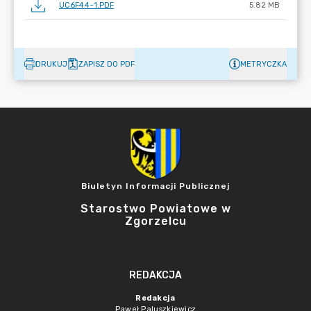
UC6F44~1.PDF
5.82 MB
DRUKUJ
ZAPISZ DO PDF
METRYCZKA
Biuletyn Informacji Publicznej
Starostwo Powiatowe w
Zgorzelcu
REDAKCJA
Redakcja
Paweł Paluszkiewicz