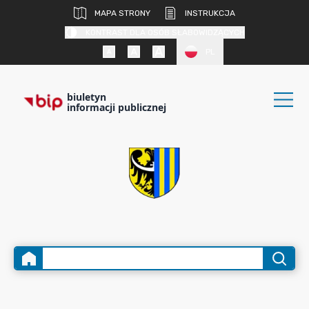
MAPA STRONY
INSTRUKCJA
KONTRAST DLA OSÓB SŁABOWIDZĄCYCH
PL
biuletyn
informacji publicznej