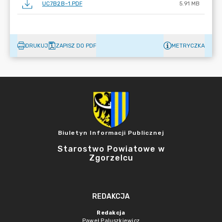
UC7B2B~1.PDF
5.91 MB
DRUKUJ
ZAPISZ DO PDF
METRYCZKA
Biuletyn Informacji Publicznej
Starostwo Powiatowe w
Zgorzelcu
REDAKCJA
Redakcja
Paweł Paluszkiewicz