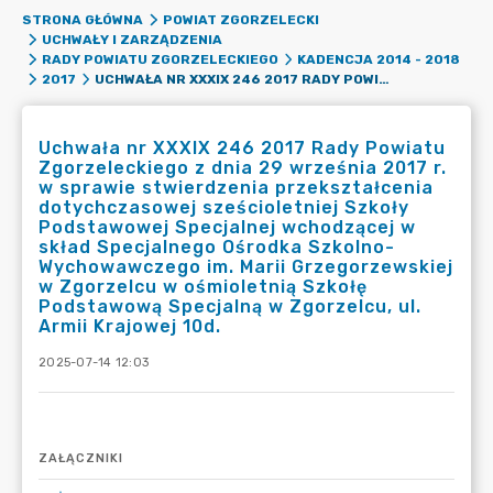
STRONA GŁÓWNA
POWIAT ZGORZELECKI
UCHWAŁY I ZARZĄDZENIA
RADY POWIATU ZGORZELECKIEGO
KADENCJA 2014 - 2018
UCHWAŁA NR XXXIX 246 2017 RADY POWIATU ZGORZELECKIEGO Z DNIA 29 WRZEŚNIA 2017 R. W SPRAWIE STWIERDZENIA PRZEKSZTAŁCENIA DOTYCHCZASOWEJ SZEŚCIOLETNIEJ SZKOŁY PODSTAWOWEJ SPECJALNEJ WCHODZĄCEJ W SKŁAD SPECJALNEGO OŚRODKA SZKOLNO-WYCHOWAWCZEGO IM. MARII GRZEGORZEWSKIEJ W ZGORZELCU W OŚMIOLETNIĄ SZKOŁĘ PODSTAWOWĄ SPECJALNĄ W ZGORZELCU, UL. ARMII KRAJOWEJ 10D.
2017
Uchwała nr XXXIX 246 2017 Rady Powiatu
Zgorzeleckiego z dnia 29 września 2017 r.
w sprawie stwierdzenia przekształcenia
dotychczasowej sześcioletniej Szkoły
Podstawowej Specjalnej wchodzącej w
skład Specjalnego Ośrodka Szkolno-
Wychowawczego im. Marii Grzegorzewskiej
w Zgorzelcu w ośmioletnią Szkołę
Podstawową Specjalną w Zgorzelcu, ul.
Armii Krajowej 10d.
2025-07-14 12:03
ZAŁĄCZNIKI