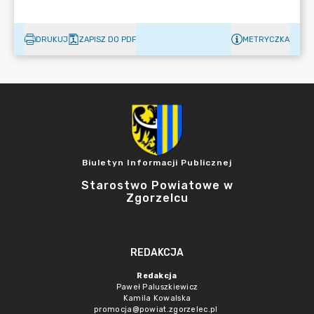
DRUKUJ
ZAPISZ DO PDF
METRYCZKA
Biuletyn Informacji Publicznej
Starostwo Powiatowe w
Zgorzelcu
REDAKCJA
Redakcja
Paweł Paluszkiewicz
Kamila Kowalska
promocja@powiat.zgorzelec.pl