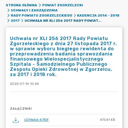
STRONA GŁÓWNA
POWIAT ZGORZELECKI
UCHWAŁY I ZARZĄDZENIA
RADY POWIATU ZGORZELECKIEGO
KADENCJA 2014 - 2018
UCHWAŁA NR XLI 256 2017 RADY POWIATU ZGORZELECKIEGO Z DNIA 27 LISTOPADA 2017 R. W SPRAWIE WYBORU BIEGŁEGO REWIDENTA DO PRZEPROWADZENIA BADANIA SPRAWOZDANIA FINANSOWEGO WIELOSPECJALISTYCZNEGO SZPITALA - SAMODZIELNEGO PUBLICZNEGO ZESPOŁU OPIEKI ZDROWOTNEJ W ZGORZELCU, ZA 2017 I 2018 ROK.
2017
Uchwała nr XLI 256 2017 Rady Powiatu
Zgorzeleckiego z dnia 27 listopada 2017 r.
w sprawie wyboru biegłego rewidenta do
przeprowadzenia badania sprawozdania
finansowego Wielospecjalistycznego
Szpitala - Samodzielnego Publicznego
Zespołu Opieki Zdrowotnej w Zgorzelcu,
za 2017 i 2018 rok.
2025-07-14 10:44
ZAŁĄCZNIKI
UCHWAA~4.PDF
475.81 KB