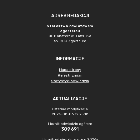
ADRES REDAKCJI
Starostwo Powiatowe w
Zgorzelcu
ul. Bohaterów II AWP 8a
59-900 Zgorzelec
INFORMACJE
Mapa strony
Rejestr zmian
Statystyki odwiedzin
AKTUALIZACJE
Ostatnia modyfikacja
2026-08-06 12:25:18
Licznik odwiedzin ogółem
309 691
Licznik odwiedzin w m-cu 2026-