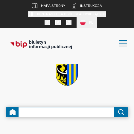
MAPA STRONY
INSTRUKCJA
KONTRAST DLA OSÓB SŁABOWIDZĄCYCH
PL
biuletyn
informacji publicznej