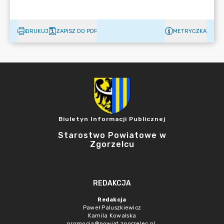
DRUKUJ
ZAPISZ DO PDF
METRYCZKA
Biuletyn Informacji Publicznej
Starostwo Powiatowe w
Zgorzelcu
REDAKCJA
Redakcja
Paweł Paluszkiewicz
Kamila Kowalska
promocja@powiat.zgorzelec.pl