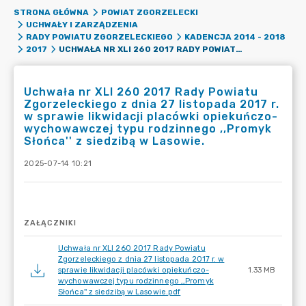
STRONA GŁÓWNA
POWIAT ZGORZELECKI
UCHWAŁY I ZARZĄDZENIA
RADY POWIATU ZGORZELECKIEGO
KADENCJA 2014 - 2018
UCHWAŁA NR XLI 260 2017 RADY POWIATU ZGORZELECKIEGO Z DNIA 27 LISTOPADA 2017 R. W SPRAWIE LIKWIDACJI PLACÓWKI OPIEKUŃCZO-WYCHOWAWCZEJ TYPU RODZINNEGO ,,PROMYK SŁOŃCA'' Z SIEDZIBĄ W LASOWIE.
2017
Uchwała nr XLI 260 2017 Rady Powiatu
Zgorzeleckiego z dnia 27 listopada 2017 r.
w sprawie likwidacji placówki opiekuńczo-
wychowawczej typu rodzinnego ,,Promyk
Słońca'' z siedzibą w Lasowie.
2025-07-14 10:21
ZAŁĄCZNIKI
Uchwała nr XLI 260 2017 Rady Powiatu
Zgorzeleckiego z dnia 27 listopada 2017 r. w
sprawie likwidacji placówki opiekuńczo-
1.33 MB
wychowawczej typu rodzinnego ,,Promyk
Słońca'' z siedzibą w Lasowie.pdf