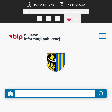
MAPA STRONY
INSTRUKCJA
KONTRAST DLA OSÓB SŁABOWIDZĄCYCH
PL
biuletyn
informacji publicznej