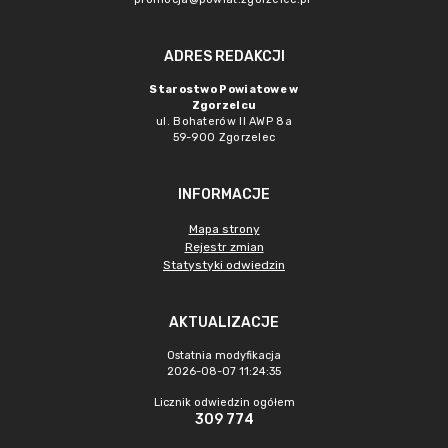
ADRES REDAKCJI
Starostwo Powiatowe w
Zgorzelcu
ul. Bohaterów II AWP 8a
59-900 Zgorzelec
INFORMACJE
Mapa strony
Rejestr zmian
Statystyki odwiedzin
AKTUALIZACJE
Ostatnia modyfikacja
2026-08-07 11:24:35
Licznik odwiedzin ogółem
309 774