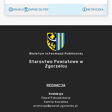
DRUKUJ
ZAPISZ DO PDF
METRYCZKA
Biuletyn Informacji Publicznej
Starostwo Powiatowe w
Zgorzelcu
REDAKCJA
Redakcja
Paweł Paluszkiewicz
Kamila Kowalska
promocja@powiat.zgorzelec.pl