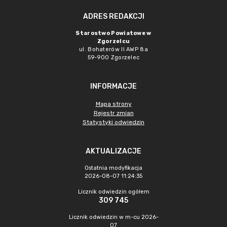
ADRES REDAKCJI
Starostwo Powiatowe w
Zgorzelcu
ul. Bohaterów II AWP 8a
59-900 Zgorzelec
INFORMACJE
Mapa strony
Rejestr zmian
Statystyki odwiedzin
AKTUALIZACJE
Ostatnia modyfikacja
2026-08-07 11:24:35
Licznik odwiedzin ogółem
309 745
Licznik odwiedzin w m-cu 2026-
07