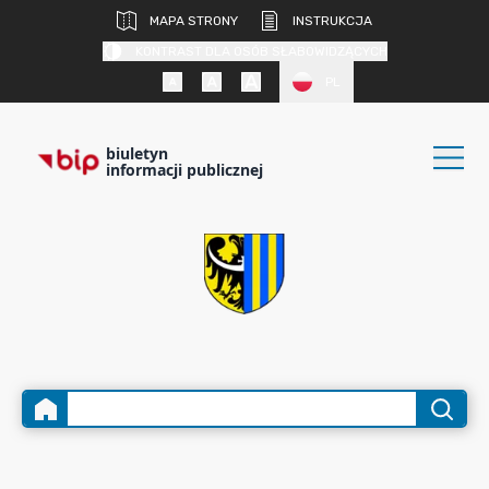
MAPA STRONY
INSTRUKCJA
KONTRAST DLA OSÓB SŁABOWIDZĄCYCH
PL
biuletyn
informacji publicznej