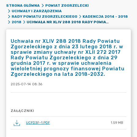
STRONA GŁÓWNA
POWIAT ZGORZELECKI
UCHWAŁY I ZARZĄDZENIA
RADY POWIATU ZGORZELECKIEGO
KADENCJA 2014 - 2018
UCHWAŁA NR XLIV 288 2018 RADY POWIATU ZGORZELECKIEGO Z DNIA 23 LUTEGO 2018 R. W SPRAWIE ZMIANY UCHWAŁY NR XLII 272 2017 RADY POWIATU ZGORZELECKIEGO Z DNIA 29 GRUDNIA 2017 R. W SPRAWIE UCHWALENIA WIELOLETNIEJ PROGNOZY FINANSOWEJ POWIATU ZGORZELECKIEGO NA LATA 2018-2032.
2018
Uchwała nr XLIV 288 2018 Rady Powiatu
Zgorzeleckiego z dnia 23 lutego 2018 r. w
sprawie zmiany uchwały nr XLII 272 2017
Rady Powiatu Zgorzeleckiego z dnia 29
grudnia 2017 r. w sprawie uchwalenia
wieloletniej prognozy finansowej Powiatu
Zgorzeleckiego na lata 2018-2032.
2025-07-14 08:36
ZAŁĄCZNIKI
UCFD3F~1.PDF
1.59 MB