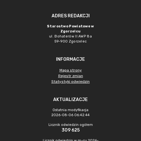
ADRES REDAKCJI
Starostwo Powiatowe w
Zgorzelcu
ul. Bohaterów II AWP 8a
59-900 Zgorzelec
INFORMACJE
Mapa strony
Rejestr zmian
Statystyki odwiedzin
AKTUALIZACJE
Ostatnia modyfikacja
2026-08-06 06:42:44
Licznik odwiedzin ogółem
309 625
Licznik odwiedzin w m-cu 2026-