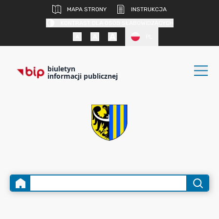
MAPA STRONY
INSTRUKCJA
KONTRAST DLA OSÓB SŁABOWIDZĄCYCH
PL
biuletyn
informacji publicznej