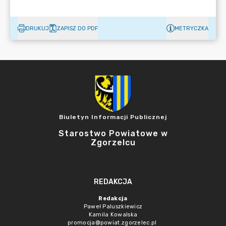
DRUKUJ
ZAPISZ DO PDF
METRYCZKA
Biuletyn Informacji Publicznej
Starostwo Powiatowe w
Zgorzelcu
REDAKCJA
Redakcja
Paweł Paluszkiewicz
Kamila Kowalska
promocja@powiat.zgorzelec.pl