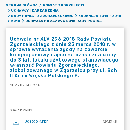
STRONA GŁÓWNA
POWIAT ZGORZELECKI
UCHWAŁY I ZARZĄDZENIA
RADY POWIATU ZGORZELECKIEGO
KADENCJA 2014 - 2018
UCHWAŁA NR XLV 296 2018 RADY POWIATU ZGORZELECKIEGO Z DNIA 23 MARCA 2018 R. W SPRAWIE WYRAŻENIA ZGODY NA ZAWARCIE KOLEJNEJ UMOWY NAJMU NA CZAS OZNACZONY DO 3 LAT, LOKALU UŻYTKOWEGO STANOWIĄCEGO WŁASNOŚĆ POWIATU ZGORZELECKIEGO, ZLOKALIZOWANEGO W ZGORZELCU PRZY UL. BOH. II ARMII WOJSKA POLSKIEGO 8.
2018
Uchwała nr XLV 296 2018 Rady Powiatu
Zgorzeleckiego z dnia 23 marca 2018 r. w
sprawie wyrażenia zgody na zawarcie
kolejnej umowy najmu na czas oznaczony
do 3 lat, lokalu użytkowego stanowiącego
własność Powiatu Zgorzeleckiego,
zlokalizowanego w Zgorzelcu przy ul. Boh.
II Armii Wojska Polskiego 8.
2025-07-14 08:14
ZAŁĄCZNIKI
UC897D~1.PDF
129.13 KB