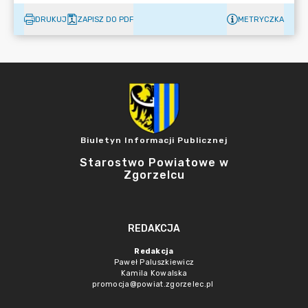
DRUKUJ
ZAPISZ DO PDF
METRYCZKA
Biuletyn Informacji Publicznej
Starostwo Powiatowe w
Zgorzelcu
REDAKCJA
Redakcja
Paweł Paluszkiewicz
Kamila Kowalska
promocja@powiat.zgorzelec.pl