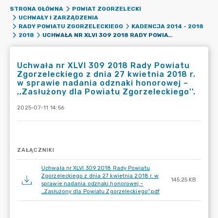
STRONA GŁÓWNA
POWIAT ZGORZELECKI
UCHWAŁY I ZARZĄDZENIA
RADY POWIATU ZGORZELECKIEGO
KADENCJA 2014 - 2018
UCHWAŁA NR XLVI 309 2018 RADY POWIATU ZGORZELECKIEGO Z DNIA 27 KWIETNIA 2018 R. W SPRAWIE NADANIA ODZNAKI HONOROWEJ – ,,ZASŁUŻONY DLA POWIATU ZGORZELECKIEGO''.
2018
Uchwała nr XLVI 309 2018 Rady Powiatu
Zgorzeleckiego z dnia 27 kwietnia 2018 r.
w sprawie nadania odznaki honorowej –
,,Zasłużony dla Powiatu Zgorzeleckiego''.
2025-07-11 14:56
ZAŁĄCZNIKI
Uchwała nr XLVI 309 2018 Rady Powiatu
Zgorzeleckiego z dnia 27 kwietnia 2018 r. w
145.25 KB
sprawie nadania odznaki honorowej –
,,Zasłużony dla Powiatu Zgorzeleckiego''.pdf