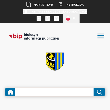
MAPA STRONY
INSTRUKCJA
KONTRAST DLA OSÓB SŁABOWIDZĄCYCH
PL
biuletyn
informacji publicznej