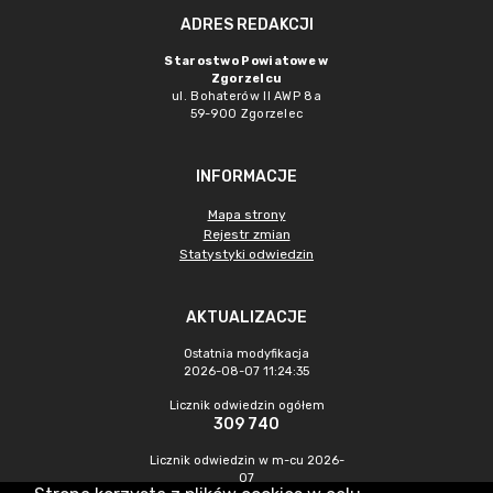
ADRES REDAKCJI
Starostwo Powiatowe w
Zgorzelcu
ul. Bohaterów II AWP 8a
59-900 Zgorzelec
INFORMACJE
Mapa strony
Rejestr zmian
Statystyki odwiedzin
AKTUALIZACJE
Ostatnia modyfikacja
2026-08-07 11:24:35
Licznik odwiedzin ogółem
309 740
Licznik odwiedzin w m-cu 2026-
07