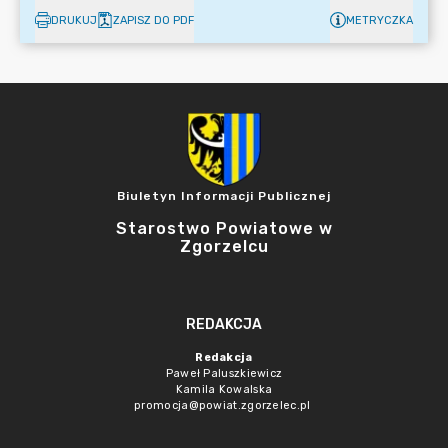
DRUKUJ
ZAPISZ DO PDF
METRYCZKA
Biuletyn Informacji Publicznej
Starostwo Powiatowe w
Zgorzelcu
REDAKCJA
Redakcja
Paweł Paluszkiewicz
Kamila Kowalska
promocja@powiat.zgorzelec.pl