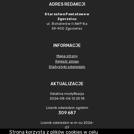
ADRES REDAKCJI
Starostwo Powiatowe w
Zgorzelcu
ul. Bohaterów II AWP 8a
59-900 Zgorzelec
INFORMACJE
Mapa strony
Rejestr zmian
Statystyki odwiedzin
AKTUALIZACJE
Ostatnia modyfikacja
2026-08-06 12:25:18
Licznik odwiedzin ogółem
309 687
Licznik odwiedzin w m-cu 2026-
07
Strona korzysta z plików cookies w celu
385