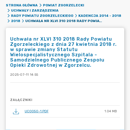
STRONA GŁÓWNA
POWIAT ZGORZELECKI
UCHWAŁY I ZARZĄDZENIA
RADY POWIATU ZGORZELECKIEGO
KADENCJA 2014 - 2018
UCHWAŁA NR XLVI 310 2018 RADY POWIATU ZGORZELECKIEGO Z DNIA 27 KWIETNIA 2018 R. W SPRAWIE ZMIANY STATUTU WIELOSPECJALISTYCZNEGO SZPITALA - SAMODZIELNEGO PUBLICZNEGO ZESPOŁU OPIEKI ZDROWOTNEJ W ZGORZELCU.
2018
Uchwała nr XLVI 310 2018 Rady Powiatu
Zgorzeleckiego z dnia 27 kwietnia 2018 r.
w sprawie zmiany Statutu
Wielospecjalistycznego Szpitala -
Samodzielnego Publicznego Zespołu
Opieki Zdrowotnej w Zgorzelcu.
2025-07-11 14:55
ZAŁĄCZNIKI
UC0050~1.PDF
1.04 MB