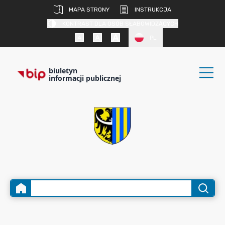
MAPA STRONY
INSTRUKCJA
KONTRAST DLA OSÓB SŁABOWIDZĄCYCH
PL
biuletyn
informacji publicznej