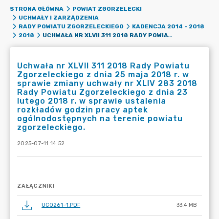
STRONA GŁÓWNA
POWIAT ZGORZELECKI
UCHWAŁY I ZARZĄDZENIA
RADY POWIATU ZGORZELECKIEGO
KADENCJA 2014 - 2018
UCHWAŁA NR XLVII 311 2018 RADY POWIATU ZGORZELECKIEGO Z DNIA 25 MAJA 2018 R. W SPRAWIE ZMIANY UCHWAŁY NR XLIV 283 2018 RADY POWIATU ZGORZELECKIEGO Z DNIA 23 LUTEGO 2018 R. W SPRAWIE USTALENIA ROZKŁADÓW GODZIN PRACY APTEK OGÓLNODOSTĘPNYCH NA TERENIE POWIATU ZGORZELECKIEGO.
2018
Uchwała nr XLVII 311 2018 Rady Powiatu
Zgorzeleckiego z dnia 25 maja 2018 r. w
sprawie zmiany uchwały nr XLIV 283 2018
Rady Powiatu Zgorzeleckiego z dnia 23
lutego 2018 r. w sprawie ustalenia
rozkładów godzin pracy aptek
ogólnodostępnych na terenie powiatu
zgorzeleckiego.
2025-07-11 14:52
ZAŁĄCZNIKI
UC0261~1.PDF
33.4 MB