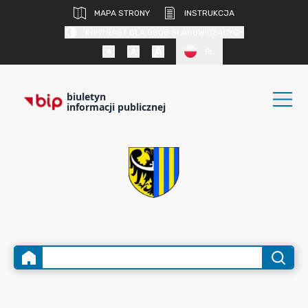
MAPA STRONY
INSTRUKCJA
KONTRAST DLA OSÓB SŁABOWIDZĄCYCH
PL
biuletyn
informacji publicznej