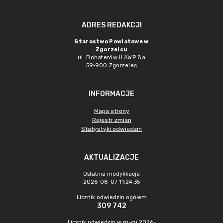
ADRES REDAKCJI
Starostwo Powiatowe w
Zgorzelcu
ul. Bohaterów II AWP 8a
59-900 Zgorzelec
INFORMACJE
Mapa strony
Rejestr zmian
Statystyki odwiedzin
AKTUALIZACJE
Ostatnia modyfikacja
2026-08-07 11:24:35
Licznik odwiedzin ogółem
309 742
Licznik odwiedzin w m-cu 2026-