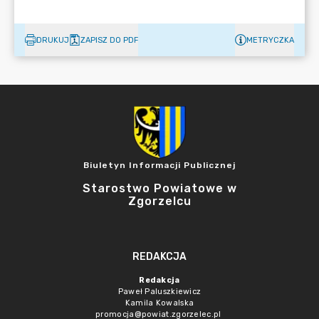
DRUKUJ
ZAPISZ DO PDF
METRYCZKA
Biuletyn Informacji Publicznej
Starostwo Powiatowe w
Zgorzelcu
REDAKCJA
Redakcja
Paweł Paluszkiewicz
Kamila Kowalska
promocja@powiat.zgorzelec.pl