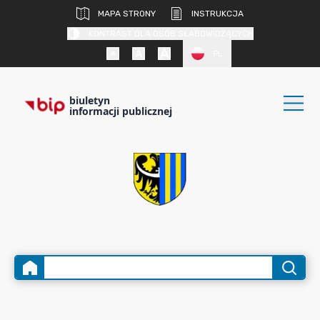
MAPA STRONY
INSTRUKCJA
KONTRAST DLA OSÓB SŁABOWIDZĄCYCH
PL
biuletyn
informacji publicznej