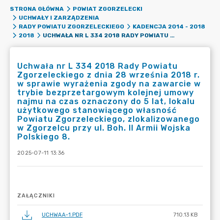
STRONA GŁÓWNA
POWIAT ZGORZELECKI
UCHWAŁY I ZARZĄDZENIA
RADY POWIATU ZGORZELECKIEGO
KADENCJA 2014 - 2018
UCHWAŁA NR L 334 2018 RADY POWIATU ZGORZELECKIEGO Z DNIA 28 WRZEŚNIA 2018 R. W SPRAWIE WYRAŻENIA ZGODY NA ZAWARCIE W TRYBIE BEZPRZETARGOWYM KOLEJNEJ UMOWY NAJMU NA CZAS OZNACZONY DO 5 LAT, LOKALU UŻYTKOWEGO STANOWIĄCEGO WŁASNOŚĆ POWIATU ZGORZELECKIEGO, ZLOKALIZOWANEGO W ZGORZELCU PRZY UL. BOH. II ARMII WOJSKA POLSKIEGO 8.
2018
Uchwała nr L 334 2018 Rady Powiatu
Zgorzeleckiego z dnia 28 września 2018 r.
w sprawie wyrażenia zgody na zawarcie w
trybie bezprzetargowym kolejnej umowy
najmu na czas oznaczony do 5 lat, lokalu
użytkowego stanowiącego własność
Powiatu Zgorzeleckiego, zlokalizowanego
w Zgorzelcu przy ul. Boh. II Armii Wojska
Polskiego 8.
2025-07-11 13:36
ZAŁĄCZNIKI
UCHWAA~1.PDF
710.13 KB