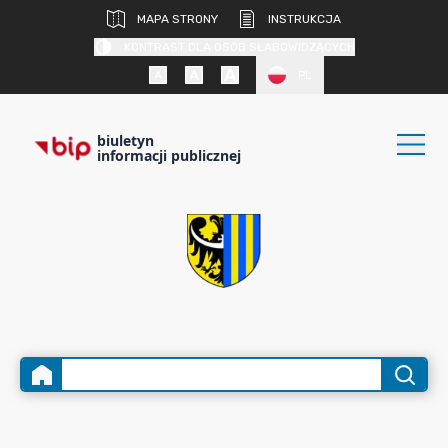
MAPA STRONY
INSTRUKCJA
KONTRAST DLA OSÓB SŁABOWIDZĄCYCH
PL
biuletyn
informacji publicznej