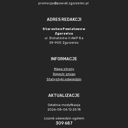
promocja@powiat.zgorzelec.pl
ADRES REDAKCJI
Starostwo Powiatowe w
Zgorzelcu
ul. Bohaterów II AWP 8a
59-900 Zgorzelec
INFORMACJE
Mapa strony
Rejestr zmian
Statystyki odwiedzin
AKTUALIZACJE
Ostatnia modyfikacja
2026-08-06 12:25:18
Licznik odwiedzin ogółem
309 687