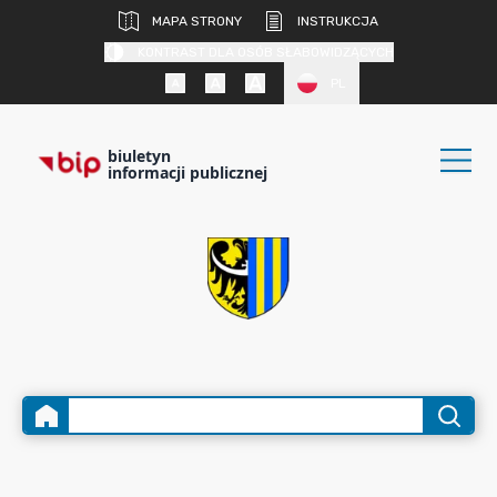
MAPA STRONY
INSTRUKCJA
KONTRAST DLA OSÓB SŁABOWIDZĄCYCH
PL
biuletyn
informacji publicznej