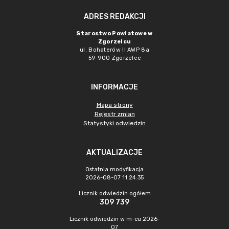
ADRES REDAKCJI
Starostwo Powiatowe w
Zgorzelcu
ul. Bohaterów II AWP 8a
59-900 Zgorzelec
INFORMACJE
Mapa strony
Rejestr zmian
Statystyki odwiedzin
AKTUALIZACJE
Ostatnia modyfikacja
2026-08-07 11:24:35
Licznik odwiedzin ogółem
309 739
Licznik odwiedzin w m-cu 2026-
07