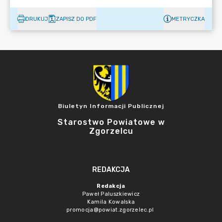
DRUKUJ
ZAPISZ DO PDF
METRYCZKA
Biuletyn Informacji Publicznej
Starostwo Powiatowe w
Zgorzelcu
REDAKCJA
Redakcja
Paweł Paluszkiewicz
Kamila Kowalska
promocja@powiat.zgorzelec.pl