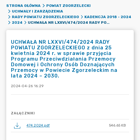
STRONA GŁÓWNA
POWIAT ZGORZELECKI
UCHWAŁY I ZARZĄDZENIA
RADY POWIATU ZGORZELECKIEGO
KADENCJA 2018 - 2024
UCHWAŁA NR LXXVI/474/2024 RADY POWIATU ZGORZELECKIEGO Z DNIA 25 KWIETNIA 2024 R. W SPRAWIE PRZYJĘCIA PROGRAMU PRZECIWDZIAŁANIA PRZEMOCY DOMOWEJ I OCHRONY OSÓB DOZNAJĄCYCH PRZEMOCY W POWIECIE ZGORZELECKIM NA LATA 2024 – 2030.
2024
UCHWAŁA NR LXXVI/474/2024 RADY
POWIATU ZGORZELECKIEGO z dnia 25
kwietnia 2024 r. w sprawie przyjęcia
Programu Przeciwdziałania Przemocy
Domowej i Ochrony Osób Doznających
Przemocy w Powiecie Zgorzeleckim na
lata 2024 – 2030.
2024-04-26 16:29
ZAŁĄCZNIKI
474.2024.pdf
546.65 KB