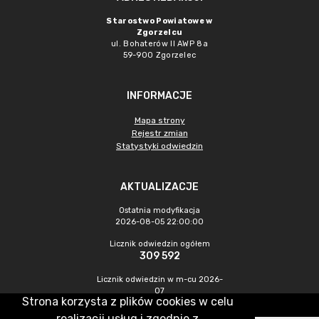
Starostwo Powiatowe w
Zgorzelcu
ul. Bohaterów II AWP 8a
59-900 Zgorzelec
INFORMACJE
Mapa strony
Rejestr zmian
Statystyki odwiedzin
AKTUALIZACJE
Ostatnia modyfikacja
2026-08-05 22:00:00
Licznik odwiedzin ogółem
309 592
Licznik odwiedzin w m-cu 2026-
07
Strona korzysta z plików cookies w celu
290
realizacji usług i zgodnie z