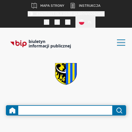
MAPA STRONY
INSTRUKCJA
KONTRAST DLA OSÓB SŁABOWIDZĄCYCH
PL
biuletyn
informacji publicznej