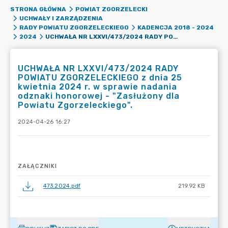
STRONA GŁÓWNA
POWIAT ZGORZELECKI
UCHWAŁY I ZARZĄDZENIA
RADY POWIATU ZGORZELECKIEGO
KADENCJA 2018 - 2024
UCHWAŁA NR LXXVI/473/2024 RADY POWIATU ZGORZELECKIEGO Z DNIA 25 KWIETNIA 2024 R. W SPRAWIE NADANIA ODZNAKI HONOROWEJ - "ZASŁUŻONY DLA POWIATU ZGORZELECKIEGO".
2024
UCHWAŁA NR LXXVI/473/2024 RADY
POWIATU ZGORZELECKIEGO z dnia 25
kwietnia 2024 r. w sprawie nadania
odznaki honorowej - "Zasłużony dla
Powiatu Zgorzeleckiego".
2024-04-26 16:27
ZAŁĄCZNIKI
473.2024.pdf
219.92 KB