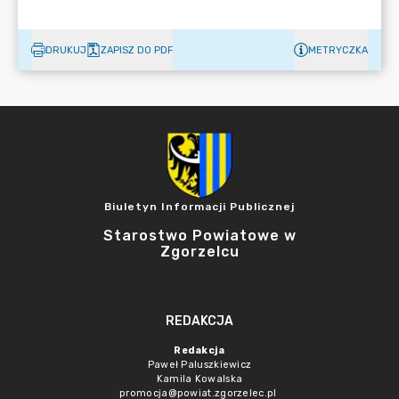
DRUKUJ
ZAPISZ DO PDF
METRYCZKA
Biuletyn Informacji Publicznej
Starostwo Powiatowe w
Zgorzelcu
REDAKCJA
Redakcja
Paweł Paluszkiewicz
Kamila Kowalska
promocja@powiat.zgorzelec.pl