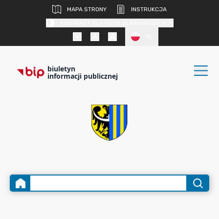
MAPA STRONY
INSTRUKCJA
KONTRAST DLA OSÓB SŁABOWIDZĄCYCH
PL
biuletyn
informacji publicznej