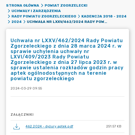
STRONA GŁÓWNA
POWIAT ZGORZELECKI
UCHWAŁY I ZARZĄDZENIA
RADY POWIATU ZGORZELECKIEGO
KADENCJA 2018 - 2024
UCHWAŁA NR LXXV/462/2024 RADY POWIATU ZGORZELECKIEGO Z DNIA 28 MARCA 2024 R. W SPRAWIE UCHYLENIA UCHWAŁY NR LXVI/409/2023 RADY POWIATU ZGORZELECKIEGO Z DNIA 27 LIPCA 2023 R. W SPRAWIE USTALENIA ROZKŁADÓW GODZIN PRACY APTEK OGÓLNODOSTĘPNYCH NA TERENIE POWIATU ZGORZELECKIEGO
2024
Uchwała nr LXXV/462/2024 Rady Powiatu
Zgorzeleckiego z dnia 28 marca 2024 r. w
sprawie uchylenia uchwały nr
LXVI/409/2023 Rady Powiatu
Zgorzeleckiego z dnia 27 lipca 2023 r. w
sprawie ustalenia rozkładów godzin pracy
aptek ogólnodostępnych na terenie
powiatu zgorzeleckiego
2024-03-29 09:55
ZAŁĄCZNIKI
462.2024 - dyżury aptek.pdf
251.57 KB