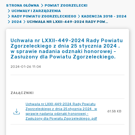
STRONA GŁÓWNA
POWIAT ZGORZELECKI
UCHWAŁY I ZARZĄDZENIA
RADY POWIATU ZGORZELECKIEGO
KADENCJA 2018 - 2024
UCHWAŁA NR LXXII-449-2024 RADY POWIATU ZGORZELECKIEGO Z DNIA 25 STYCZNIA 2024 . W SPRAWIE NADANIA ODZNAKI HONOROWEJ - ZASŁUŻONY DLA POWIATU ZGORZELECKIEGO.
2024
Uchwała nr LXXII-449-2024 Rady Powiatu
Zgorzeleckiego z dnia 25 stycznia 2024 .
w sprawie nadania odznaki honorowej -
Zasłużony dla Powiatu Zgorzeleckiego.
2024-01-26 11:04
ZAŁĄCZNIKI
Uchwała nr LXXII-449-2024 Rady Powiatu
Zgorzeleckiego z dnia 25 stycznia 2024 . w
61.58 KB
sprawie nadania odznaki honorowej -
Zasłużony dla Powiatu Zgorzeleckiego..pdf