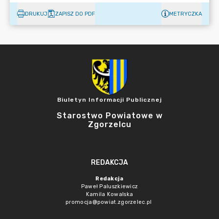
DRUKUJ
ZAPISZ DO PDF
METRYCZKA
Biuletyn Informacji Publicznej
Starostwo Powiatowe w
Zgorzelcu
REDAKCJA
Redakcja
Paweł Paluszkiewicz
Kamila Kowalska
promocja@powiat.zgorzelec.pl