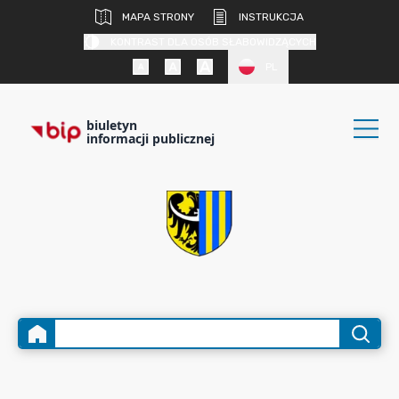
MAPA STRONY
INSTRUKCJA
KONTRAST DLA OSÓB SŁABOWIDZĄCYCH
PL
biuletyn
informacji publicznej