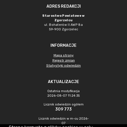
ADRES REDAKCJI
Starostwo Powiatowe w
Zgorzelcu
ul. Bohaterów II AWP 8a
59-900 Zgorzelec
INFORMACJE
Mapa strony
Rejestr zmian
Statystyki odwiedzin
AKTUALIZACJE
Ostatnia modyfikacja
2026-08-07 11:24:35
Licznik odwiedzin ogółem
309 773
Licznik odwiedzin w m-cu 2026-
07