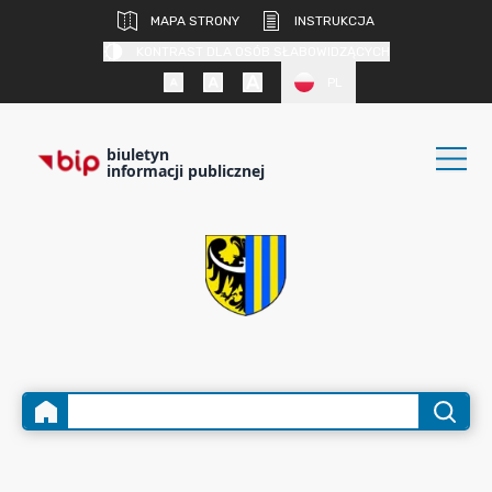
MAPA STRONY
INSTRUKCJA
KONTRAST DLA OSÓB SŁABOWIDZĄCYCH
PL
biuletyn
informacji publicznej