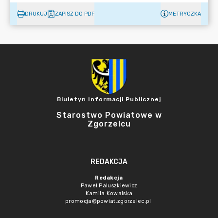
DRUKUJ
ZAPISZ DO PDF
METRYCZKA
Biuletyn Informacji Publicznej
Starostwo Powiatowe w
Zgorzelcu
REDAKCJA
Redakcja
Paweł Paluszkiewicz
Kamila Kowalska
promocja@powiat.zgorzelec.pl