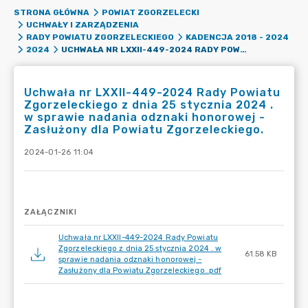
STRONA GŁÓWNA
POWIAT ZGORZELECKI
UCHWAŁY I ZARZĄDZENIA
RADY POWIATU ZGORZELECKIEGO
KADENCJA 2018 - 2024
UCHWAŁA NR LXXII-449-2024 RADY POWIATU ZGORZELECKIEGO Z DNIA 25 STYCZNIA 2024 . W SPRAWIE NADANIA ODZNAKI HONOROWEJ - ZASŁUŻONY DLA POWIATU ZGORZELECKIEGO.
2024
Uchwała nr LXXII-449-2024 Rady Powiatu
Zgorzeleckiego z dnia 25 stycznia 2024 .
w sprawie nadania odznaki honorowej -
Zasłużony dla Powiatu Zgorzeleckiego.
2024-01-26 11:04
ZAŁĄCZNIKI
Uchwała nr LXXII-449-2024 Rady Powiatu
Zgorzeleckiego z dnia 25 stycznia 2024 . w
61.58 KB
sprawie nadania odznaki honorowej -
Zasłużony dla Powiatu Zgorzeleckiego..pdf