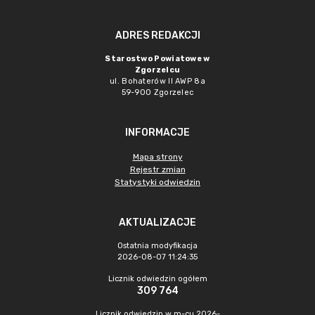
ADRES REDAKCJI
Starostwo Powiatowe w
Zgorzelcu
ul. Bohaterów II AWP 8a
59-900 Zgorzelec
INFORMACJE
Mapa strony
Rejestr zmian
Statystyki odwiedzin
AKTUALIZACJE
Ostatnia modyfikacja
2026-08-07 11:24:35
Licznik odwiedzin ogółem
309 764
Licznik odwiedzin w m-cu 2026-