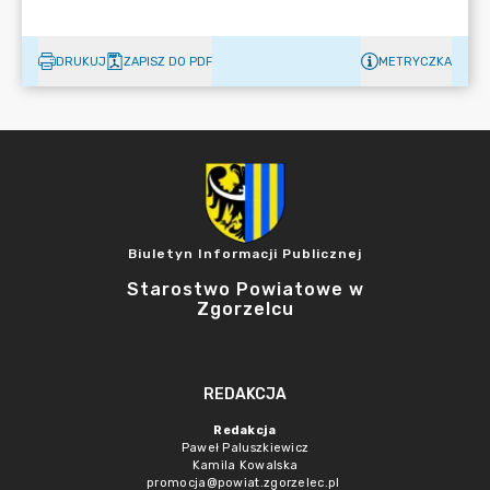
DRUKUJ
ZAPISZ DO PDF
METRYCZKA
Biuletyn Informacji Publicznej
Starostwo Powiatowe w
Zgorzelcu
REDAKCJA
Redakcja
Paweł Paluszkiewicz
Kamila Kowalska
promocja@powiat.zgorzelec.pl