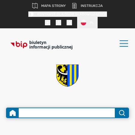
MAPA STRONY
INSTRUKCJA
KONTRAST DLA OSÓB SŁABOWIDZĄCYCH
PL
biuletyn
informacji publicznej