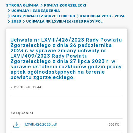
STRONA GŁÓWNA
POWIAT ZGORZELECKI
UCHWAŁY I ZARZĄDZENIA
RADY POWIATU ZGORZELECKIEGO
KADENCJA 2018 - 2024
UCHWAŁA NR LXVIII/426/2023 RADY POWIATU ZGORZELECKIEGO Z DNIA 26 PAŹDZIERNIKA 2023 R. W SPRAWIE ZMIANY UCHWAŁY NR LXVI/409/2023 RADY POWIATU ZGORZELECKIEGO Z DNIA 27 LIPCA 2023 R. W SPRAWIE USTALENIA ROZKŁADÓW GODZIN PRACY APTEK OGÓLNODOSTĘPNYCH NA TERENIE POWIATU ZGORZELECKIEGO.
2023
Uchwała nr LXVIII/426/2023 Rady Powiatu
Zgorzeleckiego z dnia 26 października
2023 r. w sprawie zmiany uchwały nr
LXVI/409/2023 Rady Powiatu
Zgorzeleckiego z dnia 27 lipca 2023 r. w
sprawie ustalenia rozkładów godzin pracy
aptek ogólnodostępnych na terenie
powiatu zgorzeleckiego.
2023-10-30 09:44
ZAŁĄCZNIKI
LXVIII.426.2023.pdf
636 KB