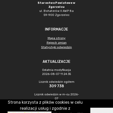
Starostwo Powiatowe w
Zgorzelcu
ul. Bohaterów II AWP 8a
59-900 Zgorzelec
INFORMACJE
Mapa strony
Rejestr zmian
Statystyki odwiedzin
AKTUALIZACJE
Ostatnia modyfikacja
2026-08-07 11:24:35
Licznik odwiedzin ogółem
309 738
Licznik odwiedzin w m-cu 2026-
07
Strona korzysta z plików cookies w celu
436
realizacji usług i zgodnie z