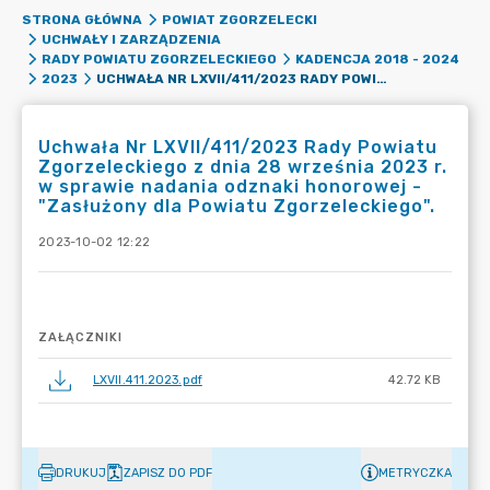
STRONA GŁÓWNA
POWIAT ZGORZELECKI
UCHWAŁY I ZARZĄDZENIA
RADY POWIATU ZGORZELECKIEGO
KADENCJA 2018 - 2024
UCHWAŁA NR LXVII/411/2023 RADY POWIATU ZGORZELECKIEGO Z DNIA 28 WRZEŚNIA 2023 R. W SPRAWIE NADANIA ODZNAKI HONOROWEJ - "ZASŁUŻONY DLA POWIATU ZGORZELECKIEGO".
2023
Uchwała Nr LXVII/411/2023 Rady Powiatu
Zgorzeleckiego z dnia 28 września 2023 r.
w sprawie nadania odznaki honorowej -
"Zasłużony dla Powiatu Zgorzeleckiego".
2023-10-02 12:22
ZAŁĄCZNIKI
LXVII.411.2023.pdf
42.72 KB
DRUKUJ
ZAPISZ DO PDF
METRYCZKA