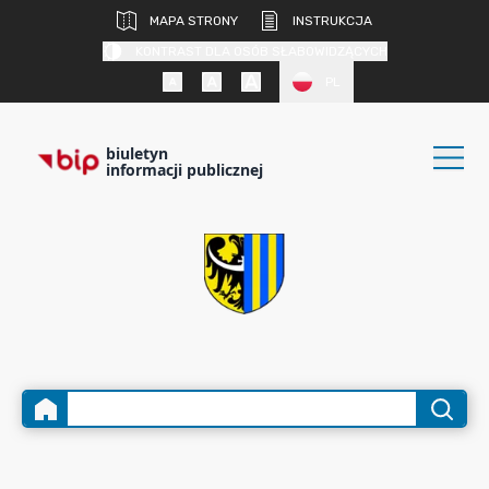
MAPA STRONY
INSTRUKCJA
KONTRAST DLA OSÓB SŁABOWIDZĄCYCH
PL
biuletyn
informacji publicznej