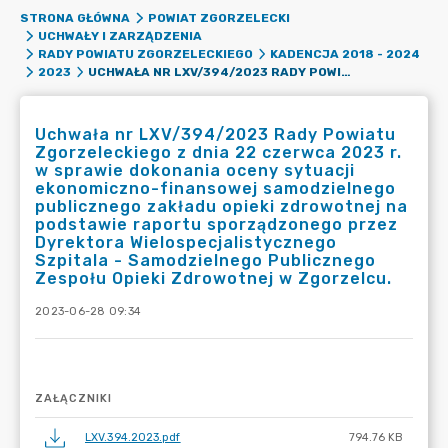
STRONA GŁÓWNA
POWIAT ZGORZELECKI
UCHWAŁY I ZARZĄDZENIA
RADY POWIATU ZGORZELECKIEGO
KADENCJA 2018 - 2024
UCHWAŁA NR LXV/394/2023 RADY POWIATU ZGORZELECKIEGO Z DNIA 22 CZERWCA 2023 R. W SPRAWIE DOKONANIA OCENY SYTUACJI EKONOMICZNO-FINANSOWEJ SAMODZIELNEGO PUBLICZNEGO ZAKŁADU OPIEKI ZDROWOTNEJ NA PODSTAWIE RAPORTU SPORZĄDZONEGO PRZEZ DYREKTORA WIELOSPECJALISTYCZNEGO SZPITALA - SAMODZIELNEGO PUBLICZNEGO ZESPOŁU OPIEKI ZDROWOTNEJ W ZGORZELCU.
2023
Uchwała nr LXV/394/2023 Rady Powiatu
Zgorzeleckiego z dnia 22 czerwca 2023 r.
w sprawie dokonania oceny sytuacji
ekonomiczno-finansowej samodzielnego
publicznego zakładu opieki zdrowotnej na
podstawie raportu sporządzonego przez
Dyrektora Wielospecjalistycznego
Szpitala - Samodzielnego Publicznego
Zespołu Opieki Zdrowotnej w Zgorzelcu.
2023-06-28 09:34
ZAŁĄCZNIKI
LXV.394.2023.pdf
794.76 KB