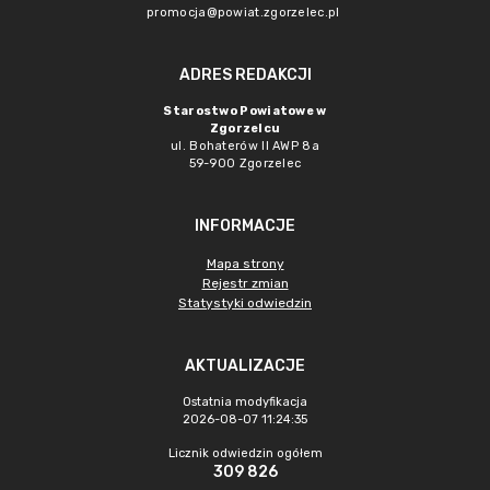
promocja@powiat.zgorzelec.pl
ADRES REDAKCJI
Starostwo Powiatowe w
Zgorzelcu
ul. Bohaterów II AWP 8a
59-900 Zgorzelec
INFORMACJE
Mapa strony
Rejestr zmian
Statystyki odwiedzin
AKTUALIZACJE
Ostatnia modyfikacja
2026-08-07 11:24:35
Licznik odwiedzin ogółem
309 826