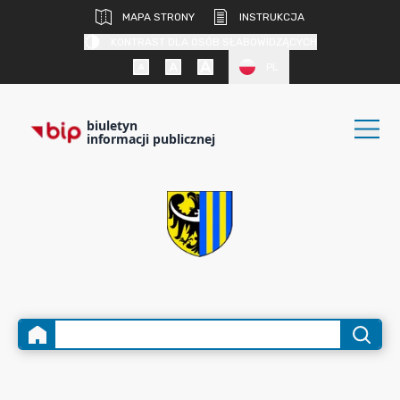
MAPA STRONY
INSTRUKCJA
KONTRAST DLA OSÓB SŁABOWIDZĄCYCH
PL
biuletyn
informacji publicznej