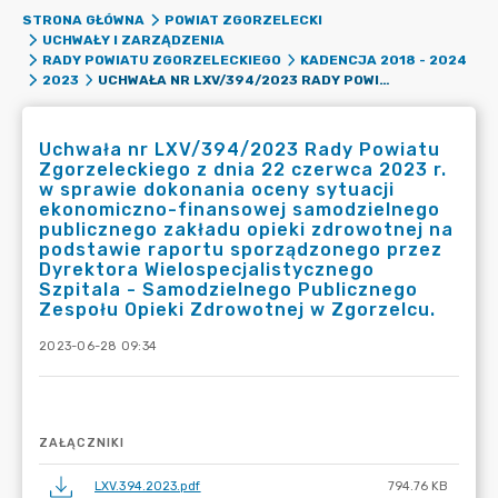
STRONA GŁÓWNA
POWIAT ZGORZELECKI
UCHWAŁY I ZARZĄDZENIA
RADY POWIATU ZGORZELECKIEGO
KADENCJA 2018 - 2024
UCHWAŁA NR LXV/394/2023 RADY POWIATU ZGORZELECKIEGO Z DNIA 22 CZERWCA 2023 R. W SPRAWIE DOKONANIA OCENY SYTUACJI EKONOMICZNO-FINANSOWEJ SAMODZIELNEGO PUBLICZNEGO ZAKŁADU OPIEKI ZDROWOTNEJ NA PODSTAWIE RAPORTU SPORZĄDZONEGO PRZEZ DYREKTORA WIELOSPECJALISTYCZNEGO SZPITALA - SAMODZIELNEGO PUBLICZNEGO ZESPOŁU OPIEKI ZDROWOTNEJ W ZGORZELCU.
2023
Uchwała nr LXV/394/2023 Rady Powiatu
Zgorzeleckiego z dnia 22 czerwca 2023 r.
w sprawie dokonania oceny sytuacji
ekonomiczno-finansowej samodzielnego
publicznego zakładu opieki zdrowotnej na
podstawie raportu sporządzonego przez
Dyrektora Wielospecjalistycznego
Szpitala - Samodzielnego Publicznego
Zespołu Opieki Zdrowotnej w Zgorzelcu.
2023-06-28 09:34
ZAŁĄCZNIKI
LXV.394.2023.pdf
794.76 KB