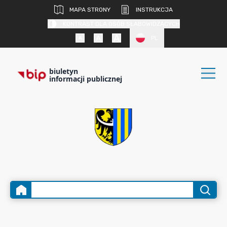
MAPA STRONY
INSTRUKCJA
KONTRAST DLA OSÓB SŁABOWIDZĄCYCH
PL
biuletyn
informacji publicznej