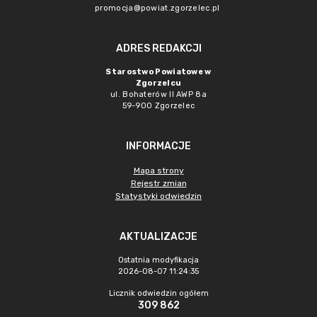
promocja@powiat.zgorzelec.pl
ADRES REDAKCJI
Starostwo Powiatowe w
Zgorzelcu
ul. Bohaterów II AWP 8a
59-900 Zgorzelec
INFORMACJE
Mapa strony
Rejestr zmian
Statystyki odwiedzin
AKTUALIZACJE
Ostatnia modyfikacja
2026-08-07 11:24:35
Licznik odwiedzin ogółem
309 862