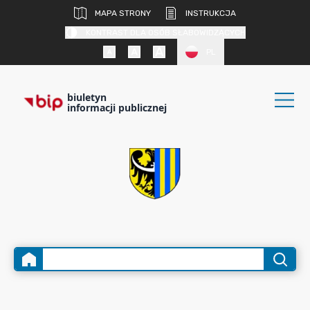
MAPA STRONY
INSTRUKCJA
KONTRAST DLA OSÓB SŁABOWIDZĄCYCH
PL
biuletyn
informacji publicznej