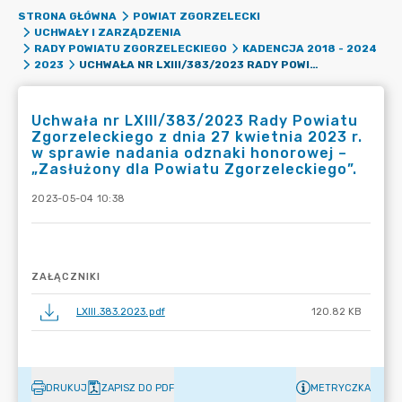
STRONA GŁÓWNA
POWIAT ZGORZELECKI
UCHWAŁY I ZARZĄDZENIA
RADY POWIATU ZGORZELECKIEGO
KADENCJA 2018 - 2024
UCHWAŁA NR LXIII/383/2023 RADY POWIATU ZGORZELECKIEGO Z DNIA 27 KWIETNIA 2023 R. W SPRAWIE NADANIA ODZNAKI HONOROWEJ – „ZASŁUŻONY DLA POWIATU ZGORZELECKIEGO”.
2023
Uchwała nr LXIII/383/2023 Rady Powiatu
Zgorzeleckiego z dnia 27 kwietnia 2023 r.
w sprawie nadania odznaki honorowej –
„Zasłużony dla Powiatu Zgorzeleckiego”.
2023-05-04 10:38
ZAŁĄCZNIKI
LXIII.383.2023.pdf
120.82 KB
DRUKUJ
ZAPISZ DO PDF
METRYCZKA