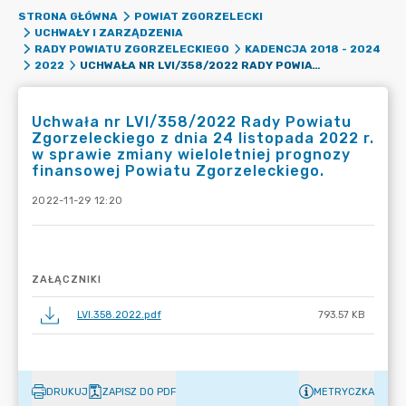
STRONA GŁÓWNA
POWIAT ZGORZELECKI
UCHWAŁY I ZARZĄDZENIA
RADY POWIATU ZGORZELECKIEGO
KADENCJA 2018 - 2024
UCHWAŁA NR LVI/358/2022 RADY POWIATU ZGORZELECKIEGO Z DNIA 24 LISTOPADA 2022 R. W SPRAWIE ZMIANY WIELOLETNIEJ PROGNOZY FINANSOWEJ POWIATU ZGORZELECKIEGO.
2022
Uchwała nr LVI/358/2022 Rady Powiatu
Zgorzeleckiego z dnia 24 listopada 2022 r.
w sprawie zmiany wieloletniej prognozy
finansowej Powiatu Zgorzeleckiego.
2022-11-29 12:20
ZAŁĄCZNIKI
LVI.358.2022.pdf
793.57 KB
DRUKUJ
ZAPISZ DO PDF
METRYCZKA