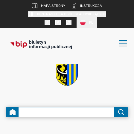
MAPA STRONY
INSTRUKCJA
KONTRAST DLA OSÓB SŁABOWIDZĄCYCH
PL
biuletyn
informacji publicznej