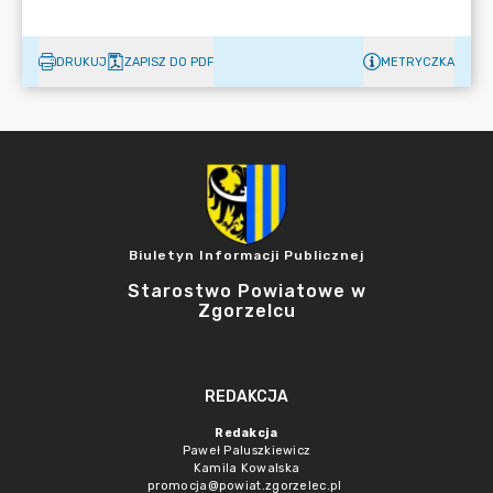
DRUKUJ
ZAPISZ DO PDF
METRYCZKA
Biuletyn Informacji Publicznej
Starostwo Powiatowe w
Zgorzelcu
REDAKCJA
Redakcja
Paweł Paluszkiewicz
Kamila Kowalska
promocja@powiat.zgorzelec.pl