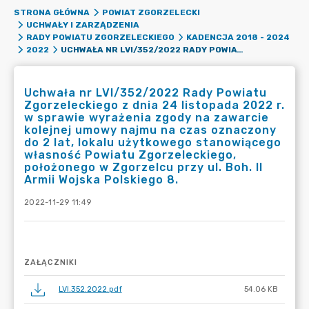
STRONA GŁÓWNA
POWIAT ZGORZELECKI
UCHWAŁY I ZARZĄDZENIA
RADY POWIATU ZGORZELECKIEGO
KADENCJA 2018 - 2024
UCHWAŁA NR LVI/352/2022 RADY POWIATU ZGORZELECKIEGO Z DNIA 24 LISTOPADA 2022 R. W SPRAWIE WYRAŻENIA ZGODY NA ZAWARCIE KOLEJNEJ UMOWY NAJMU NA CZAS OZNACZONY DO 2 LAT, LOKALU UŻYTKOWEGO STANOWIĄCEGO WŁASNOŚĆ POWIATU ZGORZELECKIEGO, POŁOŻONEGO W ZGORZELCU PRZY UL. BOH. II ARMII WOJSKA POLSKIEGO 8.
2022
Uchwała nr LVI/352/2022 Rady Powiatu
Zgorzeleckiego z dnia 24 listopada 2022 r.
w sprawie wyrażenia zgody na zawarcie
kolejnej umowy najmu na czas oznaczony
do 2 lat, lokalu użytkowego stanowiącego
własność Powiatu Zgorzeleckiego,
położonego w Zgorzelcu przy ul. Boh. II
Armii Wojska Polskiego 8.
2022-11-29 11:49
ZAŁĄCZNIKI
LVI.352.2022.pdf
54.06 KB