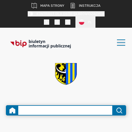
MAPA STRONY
INSTRUKCJA
KONTRAST DLA OSÓB SŁABOWIDZĄCYCH
PL
biuletyn
informacji publicznej