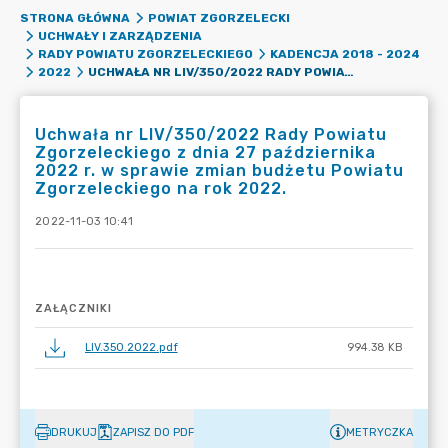
STRONA GŁÓWNA
POWIAT ZGORZELECKI
UCHWAŁY I ZARZĄDZENIA
RADY POWIATU ZGORZELECKIEGO
KADENCJA 2018 - 2024
UCHWAŁA NR LIV/350/2022 RADY POWIATU ZGORZELECKIEGO Z DNIA 27 PAŹDZIERNIKA 2022 R. W SPRAWIE ZMIAN BUDŻETU POWIATU ZGORZELECKIEGO NA ROK 2022.
2022
Uchwała nr LIV/350/2022 Rady Powiatu
Zgorzeleckiego z dnia 27 października
2022 r. w sprawie zmian budżetu Powiatu
Zgorzeleckiego na rok 2022.
2022-11-03 10:41
ZAŁĄCZNIKI
LIV.350.2022.pdf
994.38 KB
DRUKUJ
ZAPISZ DO PDF
METRYCZKA