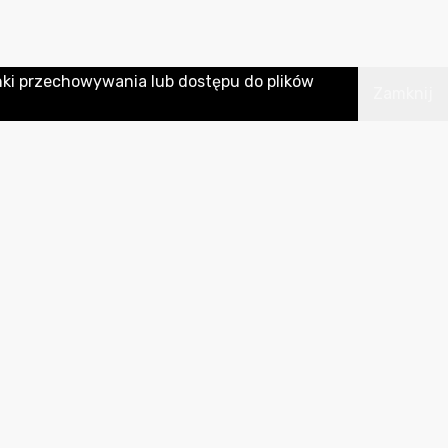
nki przechowywania lub dostępu do plików
Zamknij
INFORMACJE
AKTUALIZACJE
Ostatnia modyfikacja
apa strony
2026-08-07 11:24:35
ejestr zmian
tatystyki odwiedzin