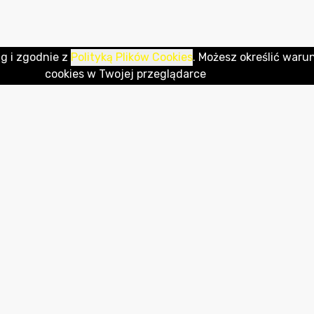
ug i zgodnie z
Polityką Plików Cookies
. Możesz określić waru
cookies w Twojej przeglądarce
REDAKCJA
ADRES REDAKCJI
Redakcja
Starostwo Powiatowe w
M
Paweł Paluszkiewicz
Zgorzelcu
R
Kamila Kowalska
ul. Bohaterów II AWP 8a
S