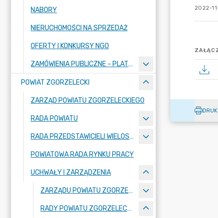
2022-11
NABORY
NIERUCHOMOŚCI NA SPRZEDAŻ
OFERTY I KONKURSY NGO
ZAŁĄCZ
ZAMÓWIENIA PUBLICZNE - PLATFORMA ZAKUPOWA
POWIAT ZGORZELECKI
ZARZĄD POWIATU ZGORZELECKIEGO
DRUK
RADA POWIATU
RADA PRZEDSTAWICIELI WIELOSPECJALISTYCZNEGO ZESPOŁU OPIEKI ZDROWOTNEJ "BOLESŁAWIEC-ZGORZELEC" SAMODZIELNEGO PUBLICZNEGO ZAKŁADU OPIEKI ZDROWOTNEJ
POWIATOWA RADA RYNKU PRACY
UCHWAŁY I ZARZĄDZENIA
ZARZĄDU POWIATU ZGORZELECKIEGO
RADY POWIATU ZGORZELECKIEGO