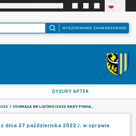
TRAST DLA OSÓB SŁABOWIDZĄCYCH
PL
WYSZUKIWANIE ZAAWANSOWANE
DYŻURY APTEK
UCHWAŁA NR LIV/350/2022 RADY POWIATU ZGORZELECKIEGO Z DNIA 27 PAŹDZIERNIKA 2022 R. W SPRAWIE ZMIAN BUDŻETU POWIATU ZGORZELECKIEGO NA ROK 2022.
2022
 dnia 27 października 2022 r. w sprawie