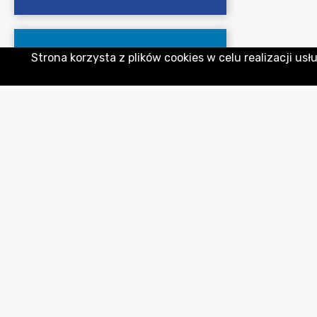
Strona korzysta z plików cookies w celu realizacji usł
OGŁOSZENIA I KOMUNIKATY
CYBERBEZPIECZEŃSTWO
Biuletyn Informacji Publicznej
Starostwo Powiatowe w
Zgorzelcu