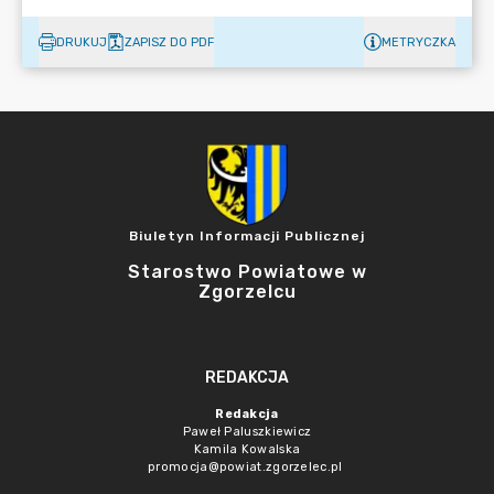
DRUKUJ
ZAPISZ DO PDF
METRYCZKA
Biuletyn Informacji Publicznej
Starostwo Powiatowe w
Zgorzelcu
REDAKCJA
Redakcja
Paweł Paluszkiewicz
Kamila Kowalska
promocja@powiat.zgorzelec.pl