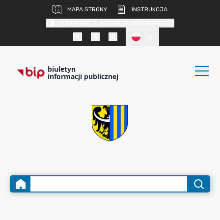
MAPA STRONY
INSTRUKCJA
KONTRAST DLA OSÓB SŁABOWIDZĄCYCH
PL
biuletyn
informacji publicznej