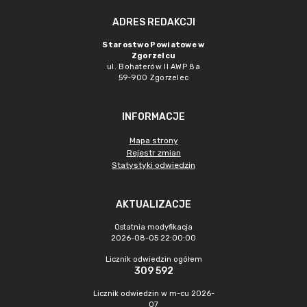
ADRES REDAKCJI
Starostwo Powiatowe w
Zgorzelcu
ul. Bohaterów II AWP 8a
59-900 Zgorzelec
INFORMACJE
Mapa strony
Rejestr zmian
Statystyki odwiedzin
AKTUALIZACJE
Ostatnia modyfikacja
2026-08-05 22:00:00
Licznik odwiedzin ogółem
309 592
Licznik odwiedzin w m-cu 2026-
07