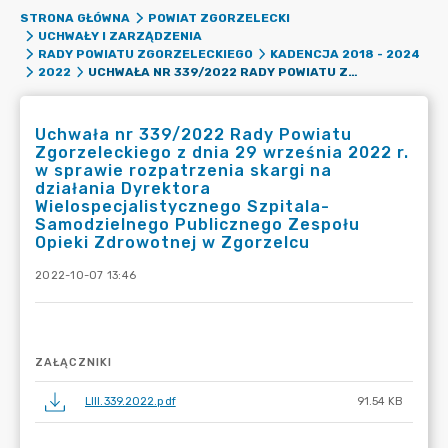
STRONA GŁÓWNA
POWIAT ZGORZELECKI
UCHWAŁY I ZARZĄDZENIA
RADY POWIATU ZGORZELECKIEGO
KADENCJA 2018 - 2024
UCHWAŁA NR 339/2022 RADY POWIATU ZGORZELECKIEGO Z DNIA 29 WRZEŚNIA 2022 R. W SPRAWIE ROZPATRZENIA SKARGI NA DZIAŁANIA DYREKTORA WIELOSPECJALISTYCZNEGO SZPITALA-SAMODZIELNEGO PUBLICZNEGO ZESPOŁU OPIEKI ZDROWOTNEJ W ZGORZELCU
2022
Uchwała nr 339/2022 Rady Powiatu
Zgorzeleckiego z dnia 29 września 2022 r.
w sprawie rozpatrzenia skargi na
działania Dyrektora
Wielospecjalistycznego Szpitala-
Samodzielnego Publicznego Zespołu
Opieki Zdrowotnej w Zgorzelcu
2022-10-07 13:46
ZAŁĄCZNIKI
LIII.339.2022.pdf
91.54 KB