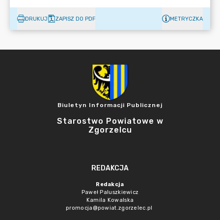
DRUKUJ
ZAPISZ DO PDF
METRYCZKA
Biuletyn Informacji Publicznej
Starostwo Powiatowe w
Zgorzelcu
REDAKCJA
Redakcja
Paweł Paluszkiewicz
Kamila Kowalska
promocja@powiat.zgorzelec.pl