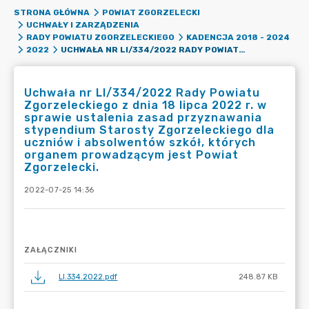
STRONA GŁÓWNA
POWIAT ZGORZELECKI
UCHWAŁY I ZARZĄDZENIA
RADY POWIATU ZGORZELECKIEGO
KADENCJA 2018 - 2024
UCHWAŁA NR LI/334/2022 RADY POWIATU ZGORZELECKIEGO Z DNIA 18 LIPCA 2022 R. W SPRAWIE USTALENIA ZASAD PRZYZNAWANIA STYPENDIUM STAROSTY ZGORZELECKIEGO DLA UCZNIÓW I ABSOLWENTÓW SZKÓŁ, KTÓRYCH ORGANEM PROWADZĄCYM JEST POWIAT ZGORZELECKI.
2022
Uchwała nr LI/334/2022 Rady Powiatu
Zgorzeleckiego z dnia 18 lipca 2022 r. w
sprawie ustalenia zasad przyznawania
stypendium Starosty Zgorzeleckiego dla
uczniów i absolwentów szkół, których
organem prowadzącym jest Powiat
Zgorzelecki.
2022-07-25 14:36
ZAŁĄCZNIKI
LI.334.2022.pdf
248.87 KB