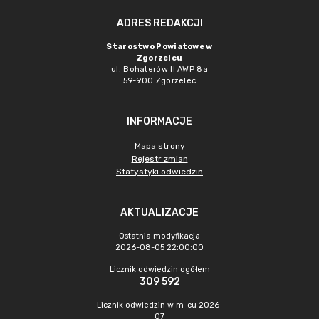
ADRES REDAKCJI
Starostwo Powiatowe w
Zgorzelcu
ul. Bohaterów II AWP 8a
59-900 Zgorzelec
INFORMACJE
Mapa strony
Rejestr zmian
Statystyki odwiedzin
AKTUALIZACJE
Ostatnia modyfikacja
2026-08-05 22:00:00
Licznik odwiedzin ogółem
309 592
Licznik odwiedzin w m-cu 2026-
07