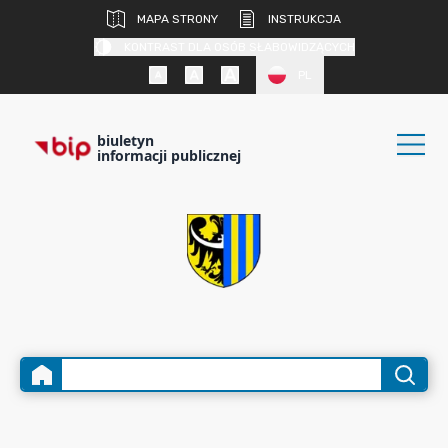
MAPA STRONY
INSTRUKCJA
KONTRAST DLA OSÓB SŁABOWIDZĄCYCH
PL
biuletyn
informacji publicznej